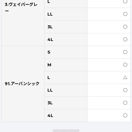
L
◯
3.ヴェイパーグレ
ー
LL
◯
3L
◯
4L
◯
S
◯
M
◯
L
△
91.アーバンシック
LL
◯
3L
◯
4L
◯