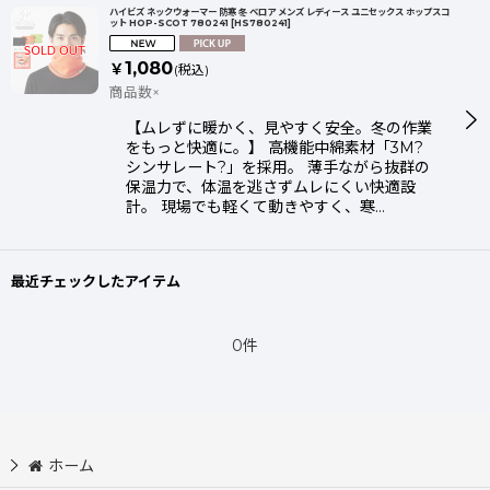
表示数
:
ハイビズ ネックウォーマー 防寒 冬 ベロア メンズ レディース ユニセックス ホップスコ
ット HOP-SCOT 780241
[
HS780241
]
1,080
￥
(税込)
並び順
:
商品数×
【ムレずに暖かく、見やすく安全。冬の作業
絞り込む
をもっと快適に。】 高機能中綿素材「3M?
シンサレート?」を採用。 薄手ながら抜群の
保温力で、体温を逃さずムレにくい快適設
計。 現場でも軽くて動きやすく、寒…
最近チェックしたアイテム
0件
ホーム