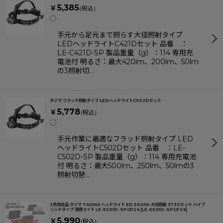
5,385
￥
(税込)
◯
手元から足元まで照らす大径照射タイプ
LEDヘッドライトC421Dセット 品番 ：
LE-C421D-SP 製品重量（g）：114 専用充
電池付 明るさ：最大420lm、200lm、50lm
の3照射切…
タジマ フラッド照射タイプ LEDヘッドライトC502Dセット
5,778
￥
(税込)
◯
手元作業に最適なフラッド照射タイプ LED
ヘッドライトC502Dセット 品番 ：LE-
C502D-SP 製品重量（g）：114 専用充電池
付 明るさ：最大500lm、250lm、50lmの3
照射切替…
3色限定品 タジマ TAJIMA ヘッドライト ED 500lm 大径照射 3730セット ハイブ
リッドタイプ 頭用ライト LE-E501D-SPCP24
[
LE-E501D-SPCP24
]
5,990
￥
(税込)