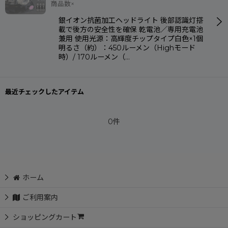
商品数×
銀イオン抗菌加工ヘッドライト 後部認識灯搭
載で後方の安全性を確保 乾電池／専用充電池
兼用 使用光源：高輝度チップタイプ白色×1個
明るさ（約）：450ルーメン（Highモード
時）/ 170ルーメン（…
最近チェックしたアイテム
0件
ホーム
ご利用案内
ショッピングカート