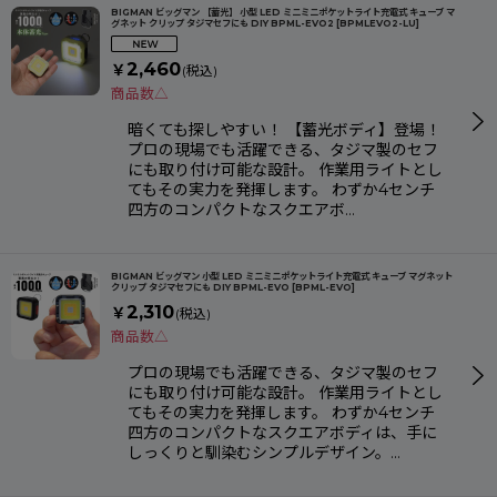
表示数
:
BIGMAN ビッグマン 【蓄光】 小型 LED ミニミニポケットライト充電式 キューブ マ
グネット クリップ タジマセフにも DIY BPML-EVO2
[
BPMLEVO2-LU
]
2,460
￥
(税込)
並び順
:
商品数△
暗くても探しやすい！ 【蓄光ボディ】登場！
絞り込む
プロの現場でも活躍できる、タジマ製のセフ
にも取り付け可能な設計。 作業用ライトとし
てもその実力を発揮します。 わずか4センチ
四方のコンパクトなスクエアボ…
BIGMAN ビッグマン 小型 LED ミニミニポケットライト充電式 キューブ マグネット
クリップ タジマセフにも DIY BPML-EVO
[
BPML-EVO
]
2,310
￥
(税込)
商品数△
プロの現場でも活躍できる、タジマ製のセフ
にも取り付け可能な設計。 作業用ライトとし
てもその実力を発揮します。 わずか4センチ
四方のコンパクトなスクエアボディは、手に
しっくりと馴染むシンプルデザイン。…