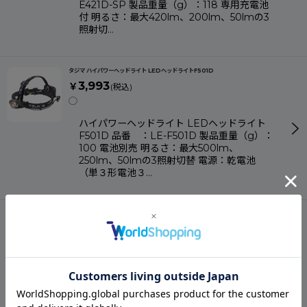
E421D-SP 製品重量（g）：118 専用充電池
付 明るさ：最大420lm、200lm、50lmの3
照射切…
タジマ ハイパワーヘッドライト LEDヘッドライトF501D
3,993
￥
(税込)
◯
ハイパワーヘッドライト LEDヘッドライト
F501D 品番 ：LE-F501D 製品重量（g）：
100 電池別売 明るさ：最大500lm、
250lm、50lmの3照射切替 電源：乾電池
（単３形電池３…
タジマ ハイパワーヘッドライト LEDヘッドライトF421D
3,479
￥
(税込)
◯
ハイパワーヘッドライト LEDヘッドライト
F421D 品番 ：LE-F421D 製品重量（g）：
100 電池別売 明るさ：最大420lm、
200lm、50lmの3照射切替 電源：乾電池