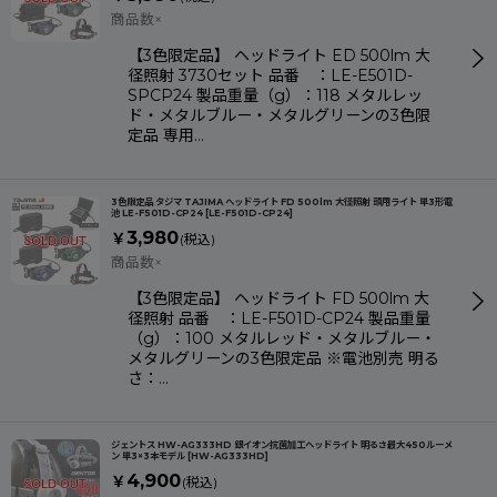
商品数×
【3色限定品】 ヘッドライト ED 500lm 大
径照射 3730セット 品番 ：LE-E501D-
SPCP24 製品重量（g）：118 メタルレッ
ド・メタルブルー・メタルグリーンの3色限
定品 専用…
3色限定品 タジマ TAJIMA ヘッドライト FD 500lm 大径照射 頭用ライト 単3形電
池 LE-F501D-CP24
[
LE-F501D-CP24
]
3,980
￥
(税込)
商品数×
【3色限定品】 ヘッドライト FD 500lm 大
径照射 品番 ：LE-F501D-CP24 製品重量
（g）：100 メタルレッド・メタルブルー・
メタルグリーンの3色限定品 ※電池別売 明る
さ：…
ジェントス HW-AG333HD 銀イオン抗菌加工ヘッドライト 明るさ最大450ルーメ
ン 単3×3本モデル
[
HW-AG333HD
]
4,900
￥
(税込)