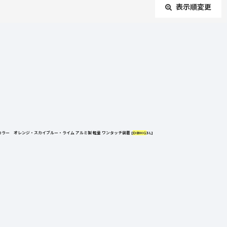
表示順変更
閉じる
定カラー オレンジ・スカイブルー・ライム アルミ製 軽量 ワンタッチ装着
[
DBHG
3L
]