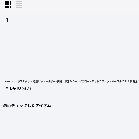
2
件
商 品 検 索
:
表示数
:
並び順
:
DBLTACT ダブルタクト 軽量ビットホルダー3個組 限定カラー イエロー・マットブラック・パープル アルミ製 軽量
カテゴリ
:
1,410
￥
(税込)
最近チェックしたアイテム
メーカー
: