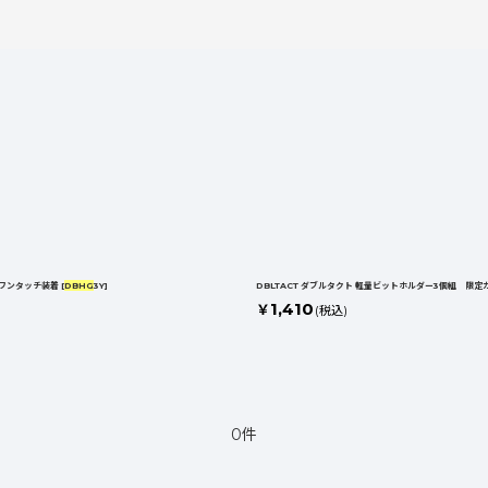
 ワンタッチ装着
[
DBHG
3Y
]
DBLTACT ダブルタクト 軽量ビットホルダー3個組 限
1,410
￥
(税込)
0件
絞り込む