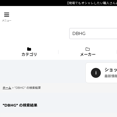
【現場でもオシャレしたい職人さん
メニュー
カテゴリ
メーカー
ショ
i
最新情
ホーム
>
"DBHG"
の
検索結果
"DBHG"
の
検索結果