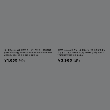
ベッセル 2024年 限定カラー ギャラクシー 安全貫通
限定色 S-tool エスツール 電動インパクト用ダブルソ
ドライバー2本組 250+2x100mm 250-6x100mm
ケット 2サイズ 17mm(12角) 21mm (12角) SWD-
VESSEL 250-2PS-G
[
250-2PS-G
]
1721Z
[
SWD1721Z-2024
]
1,650
3,360
￥
￥
(税込)
(税込)