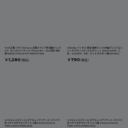
TOP工業 ハヤシ Bolaco 足場クランプ用 電動インパ
VESSEL ベッセル 限定 両頭ビット5本組プレミアム＜
クト コンパクトソケット 17mm 18v・40v対応 日本
レッド/ブルー/ゴールド/グレー＞ A14(+)2X65：2
製 MESS-17SH
[
TOP-MESS17SH
]
本、(+)2X110：3本、ビットホルダー1個
[
A145P
]
1,280
790
￥
￥
(税込)
(税込)
S-TOOL エスツール ダブルレンチソケット スライド
S-TOOL エスツール ダブルレンチソケット スライド
式 2サイズダブルソケット 6角 32mm×36mm
式 2サイズダブルソケット 6角 27mm×32mm
TWR-3236
[
TWR3236
]
TWR-2732
[
TWR2732
]