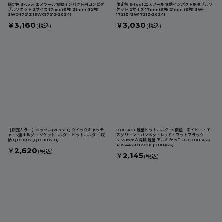
限定色 S-tool エスツール 電動インパクト用コンビダ
限定色 S-tool エスツール 電動インパクト用ダブルソ
ブルソケット 2サイズ 17mm(6角) 21mm (12角)
ケット 2サイズ 17mm(6角) 21mm (6角) SW-
SWC-1721Z
[
SWC1721Z-2024
]
1721Z
[
SW1721Z-2024
]
3,160
3,030
￥
￥
(税込)
(税込)
【限定カラー】ベッセル(VESSEL) クイックキャッチ
DBLTACT 軽量ビットホルダー5個組 ネイビー・モ
ャー3連ホルダー ソケットホルダー ビットホルダー 収
スグリーン・ガンメタ・レッド・マットブラック
納 QB-10B3
[
QB-10B3-LI
]
6.35mm六角軸 軽量 アルミ かっこいい DBH-A5K
4954458312320
[
DBHA5K
]
2,620
￥
(税込)
2,145
￥
(税込)