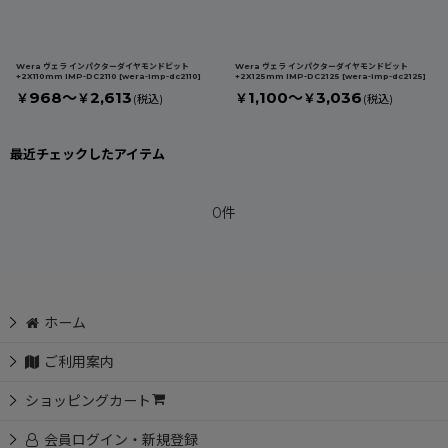
Wera ヴェラ インパクターダイヤモンドビット
Wera ヴェラ インパクターダイヤモンドビット
+2X110mm IMP-DC2110
[
wera-imp-dc2110
]
+2X125mm IMP-DC2125
[
wera-imp-dc2125
]
968～
2,613
1,100～
3,036
￥
￥
￥
￥
(税込)
(税込)
最近チェックしたアイテム
0件
ホーム
ご利用案内
ショッピングカート
会員ログイン・新規登録