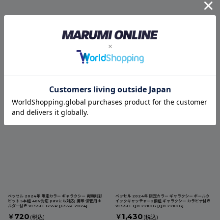
ビットホルダー ソケットホルダー 携帯 軽量 持ち運び
DBLTACT 限定カラー ダブルタクト アルミ 軽量ビッ
アルミ製 チタンコーティング 虹色 レインボー 藤原産
トホルダー2個組 6.35mm六角シャンクの各種先端工
業 スパイダー SPD-BH-RIP【1個】
[
SPD-BH-
具の保持に
[
DBH-202403
]
RIP
]
1,150
￥
(税込)
1,870
￥
(税込)
ベッセル 2024年 限定カラー ギャラクシー 両頭剛彩
ベッセル 2024年 限定カラー ギャラクシー ボールク
ビット 5本組 40V対応 (18Vにも対応) 携帯 保管用ホ
イックキャッチャー2個組 ギャラクシー カラビナ付き
ルダー付き VESSEL GS5P
[
GS5P-2024
]
VESSEL QB-22K2G
[
QB-22K2G
]
720
1,430
￥
￥
(税込)
(税込)