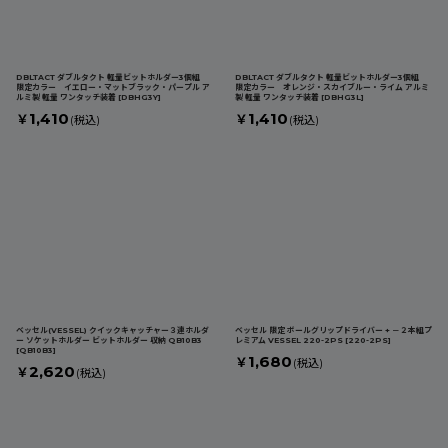
DBLTACT ダブルタクト 軽量ビットホルダー3個組
DBLTACT ダブルタクト 軽量ビットホルダー3個組
限定カラー イエロー・マットブラック・パープル ア
限定カラー オレンジ・スカイブルー・ライム アルミ
ルミ製 軽量 ワンタッチ装着
[
DBHG3Y
]
製 軽量 ワンタッチ装着
[
DBHG3L
]
1,410
1,410
￥
￥
(税込)
(税込)
ベッセル(VESSEL) クイックキャッチャー３連ホルダ
ベッセル 限定 ボールグリップドライバー + －２本組プ
ー ソケットホルダー ビットホルダー 収納 QB10B3
レミアム VESSEL 220-2PS
[
220-2PS
]
[
QB10B3
]
1,680
￥
(税込)
2,620
￥
(税込)