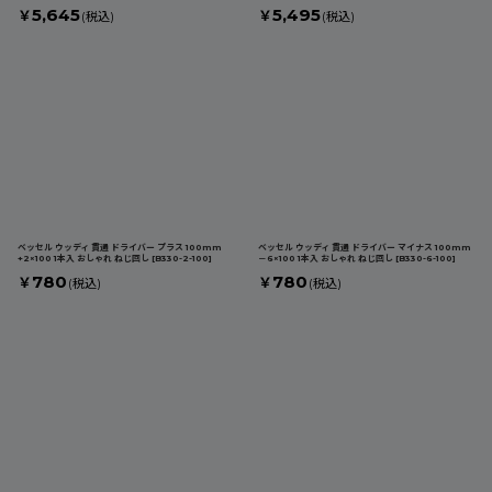
5,645
5,495
￥
￥
(税込)
(税込)
ベッセル ウッディ 貫通 ドライバー プラス 100mm
ベッセル ウッディ 貫通 ドライバー マイナス 100mm
+2×100 1本入 おしゃれ ねじ回し
[
B330-2-100
]
－6×100 1本入 おしゃれ ねじ回し
[
B330-6-100
]
780
780
￥
￥
(税込)
(税込)