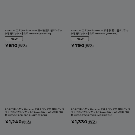
S-TOOL エスツール 55mm 日本製 差し替えソケッ
S-TOOL エスツール 50mm 日本製 差し替えソケッ
ト専用ビット 5本入り BIT55-5
[
55BIT-5
]
ト専用ビット 5本入り BIT50-5
[
50BIT-5
]
810
790
￥
￥
(税込)
(税込)
TOP工業 ハヤシ Bolaco 足場クランプ用 電動インパ
TOP工業 ハヤシ Bolaco 足場クランプ用 電動インパ
クト コンパクトソケット 17mm 18v・40v対応 日本
クト コンパクトソケット 17mm 18v・40v対応 日本
製 MEDS-17CH
[
TOP-MEDS17CH
]
製 MESS-17CH
[
TOP-MESS17CH
]
1,240
1,330
￥
￥
(税込)
(税込)