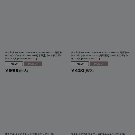
表示数
:
並び順
:
絞り込む
ベッセル VESSEL VESSEL GST5P2110GL 剛彩ト
ベッセル VESSEL VESSEL GST142110GL 剛彩トー
ーションビット ＋2×110 110周年限定ゴールドエディ
ションビット ＋2×110 110周年限定ゴールドエディシ
ション 5入
[
GST5P2110GL
]
ョン 2入
[
GST142110GL
]
999
420
￥
￥
(税込)
(税込)
椿モデル インパクトレンチ用 ステップドリル
ウルトラマグネタイザー ULTRA MAGNETIZER