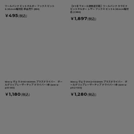
ツールバンク ビットホルダー フックス ビット
【3つまでメール便発送可能】ツールバンク カラビナ
6.35mm軸対応 単品売り
[
BH
]
ビットホルダー レザー フックス ビット6.35mm軸対
応
[
CBH
]
495
￥
(税込)
1,897
￥
(税込)
Wera ヴェラ PH1×80ｍｍ プラスドライバー ボー
Wera ヴェラ PH2×100ｍｍ プラスドライバー ボ
ルグリップレーザーチップ ドライバー 1本
[
wera-
ールグリップレーザーチップ ドライバー 1本
[
wera-
ph1-80
]
ph2-100
]
1,180
1,280
￥
￥
(税込)
(税込)