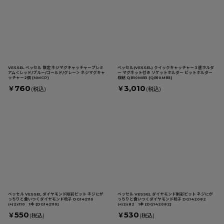
VESSEL ベッセル 限定 ネジマグキャッチャープレミ
ベッセル(VESSEL) クイックキャッチャー３連ホルダ
アム＜レッド/ブルー/ゴールド/グレー＞ ネジマグキャ
ー マグネット付き ソケットホルダー ビットホルダー
ッチャー2個
[
NMCP
]
収納 QB10MB3
[
QB10MB3
]
760
3,010
￥
￥
(税込)
(税込)
ベッセル VESSEL ダイヤモンド剛彩ビット ネジにが
ベッセル VESSEL ダイヤモンド剛彩ビット ネジにが
っちりと食いつくダイヤモンド粒子 DG142110
っちりと食いつくダイヤモンド粒子 DG142082
(+)2x110 1本
[
DG142110
]
(+)2x82 1本
[
DG142082
]
550
530
￥
￥
(税込)
(税込)