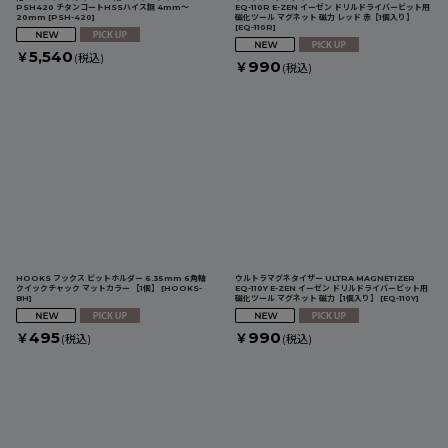
PSH420 チタンコートHSSハイス鋼 4mm〜
EQ-110R E-ZEN イーゼン ドリルドライバービット用
20mm
[
PSH-420
]
磁化ツール マグネット 磁力 レッド 赤【1個入り】
[
EQ-110R
]
5,540
￥
(税込)
990
￥
(税込)
HOOKS フックス ビットホルダー 6.35mm 6角軸
ウルトラマグネタイザー ULTRA MAGNETIZER
クイックチャック マットカラー 【1個】
[
HOOKS-
EQ-110Y E-ZEN イーゼン ドリルドライバービット用
BH
]
磁化ツール マグネット 磁力【1個入り】
[
EQ-110Y
]
495
990
￥
￥
(税込)
(税込)