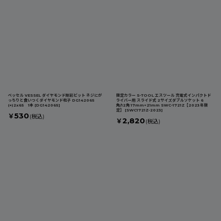
ベッセル VESSEL ダイヤモンド剛彩ビット ネジにが
限定カラー S-TOOL エスツール 充電式インパクトド
っちりと食いつくダイヤモンド粒子 DG142065
ライバー用 スライド式 2サイズダブルソケット 6
(+)2x65 1本
[
DG142065
]
角/12角 17mm×21mm SWC-1721Z【2023年限
定】
[
SWC1721Z-2023
]
530
￥
(税込)
2,820
￥
(税込)