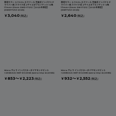
限定カラー S-TOOL エスツール 充電式インパクトド
限定カラー S-TOOL エスツール 充電式インパクトド
ライバー用 スライド式 2サイズダブルソケット 12角
ライバー用 スライド式 2サイズダブルソケット 6角
17mm×21mm SWD-1721Z【2023年限定】
17mm×21mm SW-1721Z【2023年限定】
[
SWD1721Z-2023
]
[
SW1721Z-2023
]
3,040
2,640
￥
￥
(税込)
(税込)
Wera ヴェラ インパクターダイヤモンドビット
Wera ヴェラ インパクターダイヤモンドビット
+2X65mm IMP-DC2065
[
wera-imp-dc2065
]
+2X85mm IMP-DC2085
[
wera-imp-dc2085
]
853～
2,223
932～
2,552
￥
￥
￥
￥
(税込)
(税込)