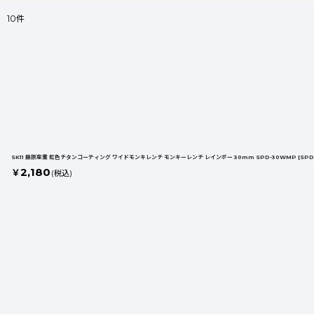
10
件
表示数
:
並び順
:
SK11 藤原産業 虹色チタンコーティング ワイドモンキレンチ モンキーレンチ レインボー 30mm SPD-30WMP
[
SPD
2,180
￥
(税込)