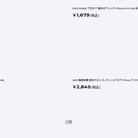
PROGEAR プロギア 俺のギアレンチ 17mm PG-GW 
1,679
￥
(税込)
-M
]
SK11 藤原産業 虹色チタンコーティング ギア 17mm ワイ
2,840
￥
(税込)
0件