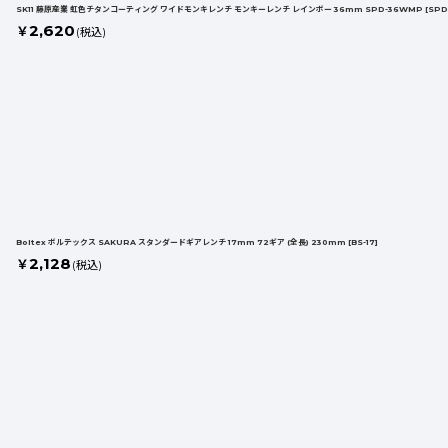
SK11 藤原産業 虹色チタンコーティング ワイドモンキレンチ モンキーレンチ レインボー 36mm SPD-36WMP
[
SPD
2,620
￥
(税込)
Boltex ボルテックス SAKURA スタンダードギアレンチ 17mm 72ギア (全長) 230mm
[
BS-17
]
2,128
￥
(税込)