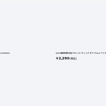
絞り込む
-30WMP
]
SK11 藤原産業 虹色チタンコーティング ギア 17mm ワイ
2,290
￥
(税込)