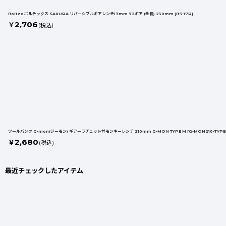
Boltex ボルテックス SAKURA リバーシブルギアレンチ17mm 72ギア (全長) 230mm
[
BS-17R
]
2,706
￥
(税込)
ツールバンク G-mon(ジーモン) ギアーラチェット付モンキーレンチ 210mm G-MON TYPE M
[
G-MON210-TYPE
2,680
￥
(税込)
最近チェックしたアイテム