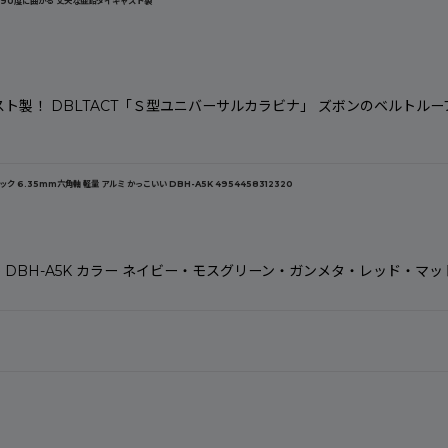
+左右90度に曲がる 丈夫な亜鉛ダイキャスト製
スト製！ DBLTACT「Ｓ型ユニバーサルカラビナ」 ズボンのベルト
.35mm六角軸 軽量 アルミ かっこいい DBH-A5K 4954458312320
327 品番 DBH-A5K カラー ネイビー・モスグリーン・ガンメタ・レッド・