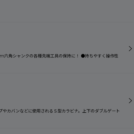
mm六角シャンクの各種先端工具の保持に！ ●持ちやすく操作性
ループやカバンなどに使用されるＳ型カラビナ。上下のダブルゲート