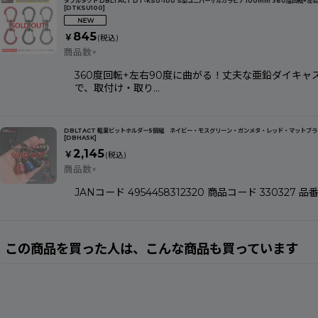
ダブルタクト DBLTACT DT-KSU-100 S型ユニバーサルカラビナ 100mm 360度回転
[
DTKSU100
]
845
￥
(税込)
商品数×
360度回転+左右90度に曲がる！丈夫な亜鉛ダイキャ
で、取付け・取り…
DBLTACT 軽量ビットホルダー5個組 ネイビー・モスグリーン・ガンメタ・レッド・マットブラック 6
[
DBHA5K
]
2,145
￥
(税込)
商品数×
JANコード 4954458312320 商品コード 330
この商品を買った人は、こんな商品も買っています