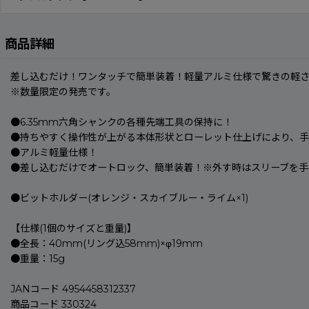
商品詳細
差し込むだけ！ワンタッチで簡単装着！軽量アルミ仕様で驚きの軽
※数量限定の発売です。
●6.35mm六角シャンクの各種先端工具の保持に！
●持ちやすく操作性が上がる本体形状とローレット仕上げにより、
●アルミ軽量仕様！
●差し込むだけでオートロック、簡単装着！※外す時はスリーブを手
●ビットホルダー(オレンジ・スカイブルー・ライム×1)
【仕様(1個のサイズと重量)】
●全長：40mm(リング込58mm)×φ19mm
●重量：15g
JANコード 4954458312337
商品コード 330324