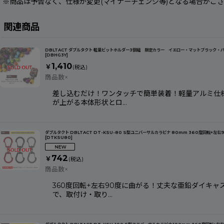
※商品は予告なく、仕様が変更(マイナーチェンジ等)となる場合がご
関連商品
DBLTACT ダブルタクト 軽量ビットホルダー3個組 限定カラー イエロー・マットブラック・パ
[
DBHG3Y
]
1,410
￥
(税込)
商品数×
差し込むだけ！ワンタッチで簡単装着！軽量アルミ仕様
が上がる本体形状とロ…
ダブルタクト DBLTACT DT-KSU-80 S型ユニバーサルカラビナ 80mm 360度回転+左
[
DTKSU80
]
742
￥
(税込)
商品数×
360度回転+左右90度に曲がる！丈夫な亜鉛ダイキャ
で、取付け・取り…