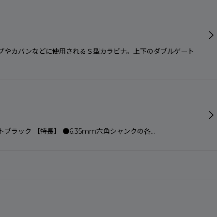
ループやカバンなどに使用されるＳ型カラビナ。上下のダブルゲート
マットブラック 【特長】 ●6.35mm六角シャンクの各…