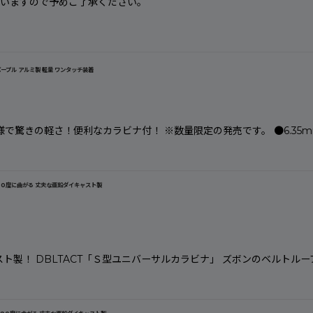
ざいますので予めご了承ください。
ープル アルミ製 軽量 ワンタッチ装着
で驚きの軽さ！便利なカラビナ付！ ※数量限定の発売です。 ●6.35
右90度に曲がる 丈夫な亜鉛ダイキャスト製
スト製！ DBLTACT「Ｓ型ユニバーサルカラビナ」 ズボンのベルト