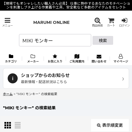
【現場でもオシャレしたい職人さん必見】 仕事に熱中するあなたのモチベーショ
ンを刺激しブチ上げる作業着や工具、安全靴など多数のアイテムをセレクト
MARUMI ONLINE
メニュー
商品検索
カート
ログイン
検索
カテゴリ
メーカー
お気に入り
ご利用案内
問い合わせ
マイページ
ショップからのお知らせ
›
i
最新情報・配送状況はこちら
ホーム
>
"MIKI モンキー"
の
検索結果
"MIKI モンキー"
の
検索結果
表示順変更
閉じる