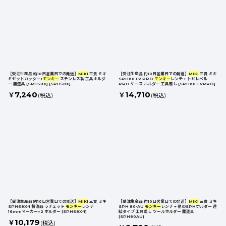
【受注生産品 約10日営業日での発送】
MIKI
三貴 ミキ
【受注生産品 約10日営業日での発送】
MIKI
三貴 ミキ
ミゼットカッター+
モンキー
ステンレス製 工具ホルダ
SPH80 LV PRO
モンキー
レンチ + トビレベル
ー 腰道具 [SPH58X]
[
SPH58X
]
PRO ケース ホルダー 工具差し
[
SPH80-LVPRO
]
7,240
14,710
￥
￥
(税込)
(税込)
【受注生産品 約10日営業日での発送】
MIKI
三貴 ミキ
【受注生産品 約10日営業日での発送】
MIKI
三貴 ミキ
SPH68X-1 特注品 ラチェット
モンキー
レンチ
SPH 80-AU
モンキー
レンチ + 他のSPHホルダー 連
16mmマーカー×2 ホルダー
[
SPH68X-1
]
結タイプ 工具差し ツールホルダー 腰道具
[
SPH80AU
]
10,179
￥
(税込)