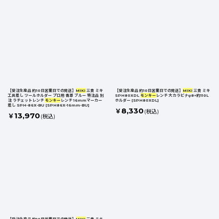
【受注生産品 約10日営業日での発送】
MIKI
三貴 ミキ
【受注生産品 約10日営業日での発送】
MIKI
三貴 ミキ
工具差し ツールホルダー プロ用 青革 ブルー 特注品 別
SPH80XDL
モンキー
レンチ 大カラビナφ8×約110L
注 ラチェットレンチ
モンキー
レンチ 16mmマーカー
ホルダー
[
SPH80XDL
]
差し SPH-86X-BU
[
SPH86X-16mm-BU
]
8,330
￥
(税込)
13,970
￥
(税込)