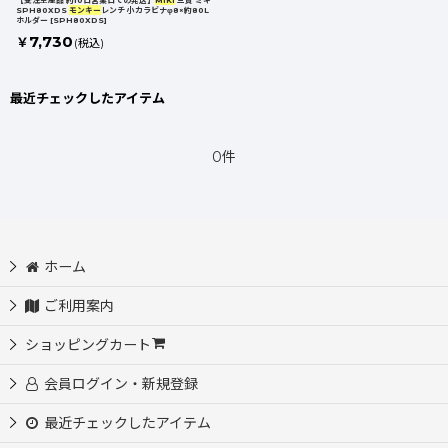
【受注生産品 約10日営業日での発送】
MIKI
三貴 ミキ
SPH80XDS
モンキー
レンチ 小カラビナφ8×約80L
ホルダー
[
SPH80XDS
]
7,730
￥
(税込)
最近チェックしたアイテム
0件
ホーム
ご利用案内
ショッピングカート
会員ログイン・新規登録
最近チェックしたアイテム