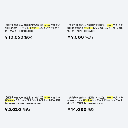
【受注生産品 約10日営業日での発送】
MIKI
三貴 ミキ
【受注生産品 約10日営業日での発送】
MIKI
三貴 ミキ
SPH658Z ラチェット
モンキー
レンチ ミゼットカッ
SPH80XW16
モンキー
レンチ 16mmマーカー×2本
ター ホルダー
[
SPH658Z
]
ホルダー
[
SPH80XW16
]
10,850
7,680
￥
￥
(税込)
(税込)
【受注生産品 約10日営業日での発送】
MIKI
三貴 ミキ
【受注生産品 約10日営業日での発送】
MIKI
三貴 ミキ
モンキー
+ラチェット ステンレス製 工具ホルダー 腰道
SPH80 LV 2
モンキー
レンチ + トビレベル 2 ケース
具 [SPH86X-ST]
[
SPH86X-ST
]
ホルダー 工具差し
[
SPH80-LV2
]
5,020
14,090
￥
￥
(税込)
(税込)