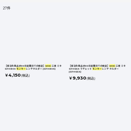
27
件
商 品 検 索
:
表示数
:
並び順
:
【受注生産品 約10日営業日での発送】
MIKI
三貴 ミキ
【受注生産品 約10日営業日での発送】
MIKI
三貴 ミキ
SPH80X
モンキー
レンチホルダー
[
SPH80X
]
SPH65X ラチェット
モンキー
レンチ ホルダー
カテゴリ
:
[
SPH65X
]
4,150
￥
(税込)
9,930
￥
(税込)
メーカー
:
絞り込む