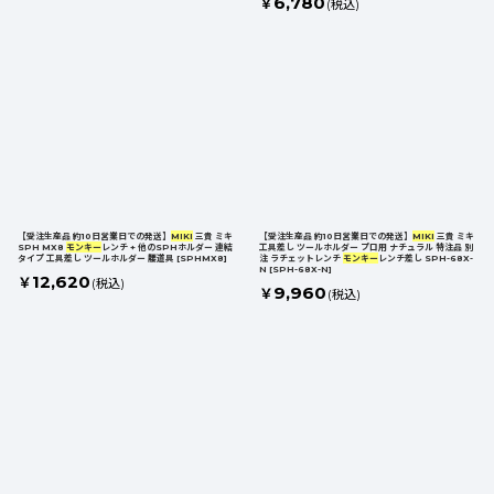
6,780
￥
(税込)
【受注生産品 約10日営業日での発送】
MIKI
三貴 ミキ
【受注生産品 約10日営業日での発送】
MIKI
三貴 ミキ
SPH MX8
モンキー
レンチ + 他のSPHホルダー 連結
工具差し ツールホルダー プロ用 ナチュラル 特注品 別
タイプ 工具差し ツールホルダー 腰道具
[
SPHMX8
]
注 ラチェットレンチ
モンキー
レンチ差し SPH-68X-
N
[
SPH-68X-N
]
12,620
￥
(税込)
9,960
￥
(税込)