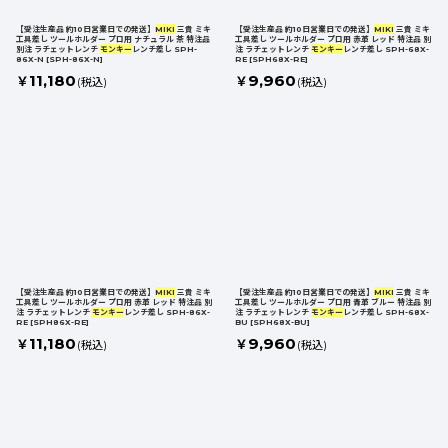
【受注生産品 約10日営業日での発送】
MIKI
三貴 ミキ
【受注生産品 約10日営業日での発送】
MIKI
三貴 ミキ
工具差し ツールホルダー プロ用 ナチュラル 茶 特注品
工具差し ツールホルダー プロ用 赤革 レッド 特注品 別
別注 ラチェットレンチ
モンキー
レンチ差し SPH-
注 ラチェットレンチ
モンキー
レンチ差し SPH-68X-
86X-N
[
SPH-86X-N
]
RE
[
SPH68X-RE
]
11,180
9,960
￥
￥
(税込)
(税込)
【受注生産品 約10日営業日での発送】
MIKI
三貴 ミキ
【受注生産品 約10日営業日での発送】
MIKI
三貴 ミキ
工具差し ツールホルダー プロ用 赤革 レッド 特注品 別
工具差し ツールホルダー プロ用 青革 ブルー 特注品 別
注 ラチェットレンチ
モンキー
レンチ差し SPH-86X-
注 ラチェットレンチ
モンキー
レンチ差し SPH-68X-
RE
[
SPH86X-RE
]
BU
[
SPH68X-BU
]
11,180
9,960
￥
￥
(税込)
(税込)