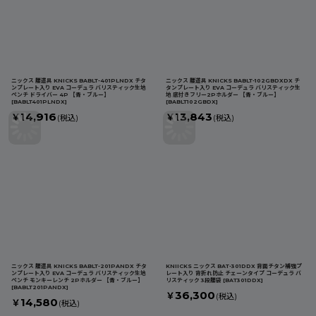
ニックス 腰道具 KNICKS BABLT-401PLNDX チタ
ニックス 腰道具 KNICKS BABLT-102GBDXDX チ
ンプレート入り EVA コーデュラ バリスティック生地
タンプレート入り EVA コーデュラ バリスティック生
ペンチ ドライバー 4P 【青・ブルー】
地 底付きフリー2Pホルダー 【青・ブルー】
[
BABLT401PLNDX
]
[
BABLT102GBDX
]
14,916
13,843
￥
￥
(税込)
(税込)
ニックス 腰道具 KNICKS BABLT-201PANDX チタ
KNIICKS ニックス BAT-301DDX 背面チタン補強プ
ンプレート入り EVA コーデュラ バリスティック生地
レート入り 背折れ防止 チェーンタイプ コーデュラ バ
ペンチ モンキーレンチ 2Pホルダー 【青・ブルー】
リスティック 3段腰袋
[
BAT301DDX
]
[
BABLT201PANDX
]
36,300
￥
(税込)
14,580
￥
(税込)