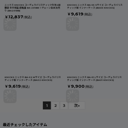
ニックス KNICKS コーデュラバリスティック生地2段
KNICKS ニックス BA-03 Sサイズ コーデュラバリス
腰袋 全天候型 超軽量 BA-201BB ※チェーン金具別売
ティック製 インナーケース
[
BA03-KNICKS
]
り
[
BA201BB
]
9,619
￥
(税込)
12,837
￥
(税込)
KNICKS ニックス BA-02 Mサイズ コーデュラバリス
KNICKS ニックス BA-01 Lサイズ コーデュラバリス
ティック製 インナーケース
[
BA02-KNICKS
]
ティック製 インナーケース
[
BA01-KNICKS
]
9,619
9,900
￥
￥
(税込)
(税込)
1
2
3
次
»
最近チェックしたアイテム