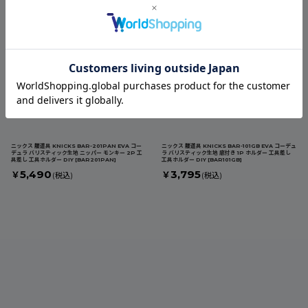
6,930
6,760
￥
￥
(税込)
(税込)
ニックス 腰道具 KNICKS BAR-201PAN EVA コー
ニックス 腰道具 KNICKS BAR-101GB EVA コーデュ
デュラ バリスティック生地 ニッパー モンキー 2P 工
ラ バリスティック生地 底付き 1P ホルダー 工具差し
具差し 工具ホルダー DIY
[
BAR201PAN
]
工具ホルダー DIY
[
BAR101GB
]
5,490
3,795
￥
￥
(税込)
(税込)