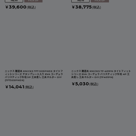
39,600
38,775
￥
￥
(税込)
(税込)
ニックス 腰道具 KNICKS TFT-303PNDX タイトフ
ニックス 腰道具 KNICKS TF-401PN タイトフィット
ィットシリーズ チタンプレート入り EVA コーデュラ
シリーズ EVA コーデュラ バリスティック生地 4P 工
バリスティック生地 3P 工具差し 工具ホルダー DIY
具差し 工具ホルダー DIY
[
TF401PN
]
[
TFT303PNDX
]
5,030
￥
(税込)
14,041
￥
(税込)