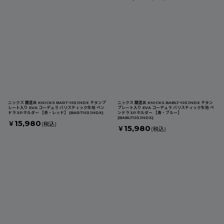
ニックス 腰道具 KNICKS BART-103JNDX チタンプ
ニックス 腰道具 KNICKS BABLT-103JNDX チタン
レート入り EVA コーデュラ バリスティック生地 ペン
プレート入り EVA コーデュラ バリスティック生地 ペ
ドラ 3Pホルダー 【赤・レッド】
[
BART103JNDX
]
ンドラ 3Pホルダー 【青・ブルー】
[
BABLT103JNDX
]
15,980
￥
(税込)
15,980
￥
(税込)