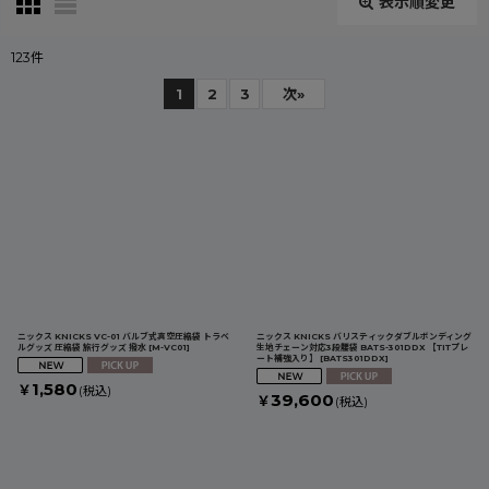
表示順変更
閉じる
123
件
表示数
:
1
2
3
次
»
並び順
:
絞り込む
ニックス KNICKS VC-01 バルブ式真空圧縮袋 トラベ
ニックス KNICKS バリスティックダブルボンディング
ルグッズ 圧縮袋 旅行グッズ 撥水
[
M-VC01
]
生地チェーン対応3段腰袋 BATS-301DDX 【TITプレ
ート補強入り】
[
BATS301DDX
]
1,580
￥
(税込)
39,600
￥
(税込)