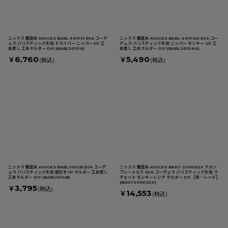
ニックス 腰道具 KNICKS BABL-301PN EVA コーデ
ニックス 腰道具 KNICKS BABL-201PAN EVA コー
ュラ バリスティック生地 ドライバー ニッパー 3P 工
デュラ バリスティック生地 ニッパー モンキー 2P 工
具差し 工具ホルダー DIY
[
BABL301PN
]
具差し 工具ホルダー DIY
[
BABL201PAN
]
6,760
5,490
￥
￥
(税込)
(税込)
ニックス 腰道具 KNICKS BABL-101GB EVA コーデ
ニックス 腰道具 KNICKS BART-201MSDX チタン
ュラ バリスティック生地 底付き 1P ホルダー 工具差し
プレート入り EVA コーデュラ バリスティック生地 ラ
工具ホルダー DIY
[
BABL101GB
]
チェット モンキーレンチ ホルダー DX 【赤・レッド】
[
BART201MSDX
]
3,795
￥
(税込)
14,553
￥
(税込)