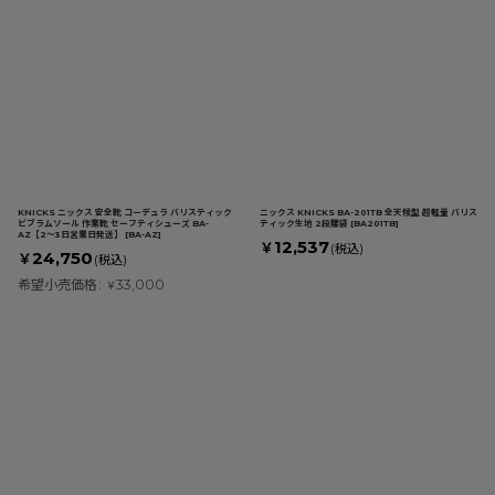
KNICKS ニックス 安全靴 コーデュラ バリスティック
ニックス KNICKS BA-201TB 全天候型 超軽量 バリス
ビブラムソール 作業靴 セーフティシューズ BA-
ティック生地 2段腰袋
[
BA201TB
]
AZ【2〜3日営業日発送】
[
BA-AZ
]
12,537
￥
(税込)
24,750
￥
(税込)
希望小売価格
:
33,000
￥