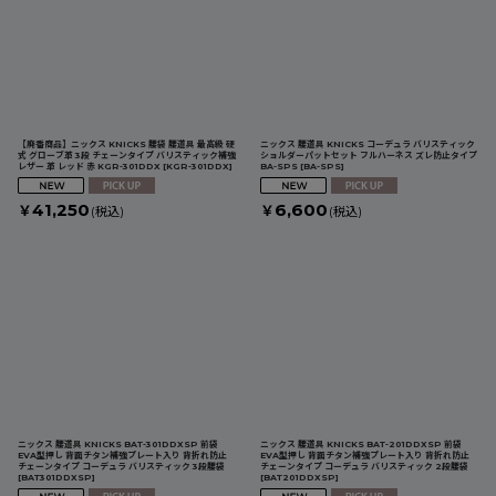
【廃番商品】ニックス KNICKS 腰袋 腰道具 最高級 硬
ニックス 腰道具 KNICKS コーデュラ バリスティック
式 グローブ革 3段 チェーンタイプ バリスティック補強
ショルダーパットセット フルハーネス ズレ防止タイプ
レザー 革 レッド 赤 KGR-301DDX
[
KGR-301DDX
]
BA-SPS
[
BA-SPS
]
41,250
6,600
￥
￥
(税込)
(税込)
ニックス 腰道具 KNICKS BAT-301DDXSP 前袋
ニックス 腰道具 KNICKS BAT-201DDXSP 前袋
EVA型押し 背面チタン補強プレート入り 背折れ防止
EVA型押し 背面チタン補強プレート入り 背折れ防止
チェーンタイプ コーデュラ バリスティック 3段腰袋
チェーンタイプ コーデュラ バリスティック 2段腰袋
[
BAT301DDXSP
]
[
BAT201DDXSP
]