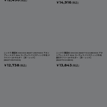
￥
(税込)
14,916
￥
(税込)
ニックス 腰道具 KNICKS BART-215PNDX チタン
ニックス 腰道具 KNICKS BART-102GBDXDX チタ
プレート入り EVA コーデュラ バリスティック生地 ド
ンプレート入り EVA コーデュラ バリスティック生地
ライバー2Pホルダー 【赤・レッド】
底付きフリー2Pホルダー 【赤・レッド】
[
BART215PNDX
]
[
BART102GBDX
]
12,738
13,843
￥
￥
(税込)
(税込)