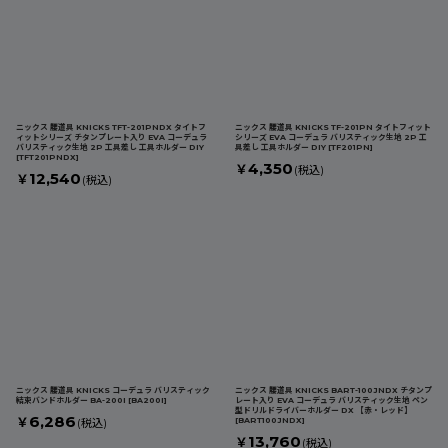
ニックス 腰道具 KNICKS TFT-201PNDX タイトフ
ニックス 腰道具 KNICKS TF-201PN タイトフィット
ィットシリーズ チタンプレート入り EVA コーデュラ
シリーズ EVA コーデュラ バリスティック生地 2P 工
バリスティック生地 2P 工具差し 工具ホルダー DIY
具差し 工具ホルダー DIY
[
TF201PN
]
[
TFT201PNDX
]
4,350
￥
(税込)
12,540
￥
(税込)
ニックス 腰道具 KNICKS コーデュラ バリスティック
ニックス 腰道具 KNICKS BART-100JNDX チタンプ
結束バンドホルダー BA-200I
[
BA200I
]
レート入り EVA コーデュラ バリスティック生地 ペン
型ドリルドライバーホルダー DX 【赤・レッド】
6,286
￥
[
BART100JNDX
]
(税込)
13,760
￥
(税込)