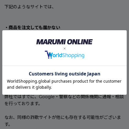
下記のようなサイトでは、
・商品を注文しても届かない
・クレジットカード情報などの個人情報が不正に取得される
といった 重大な被害に遭う可能性が極めて高い ため、絶対に
ご注文・お支払いをなさらないようお願い申し上げます。
■ 発見されている詐欺サイトの一例
https://marbag.texasii.baby/about_us
弊社ではすでに、Google・警察などの関係機関に通報・相談
を行っております。
なお、同様の詐欺サイトが他にも存在する可能性がございま
す。