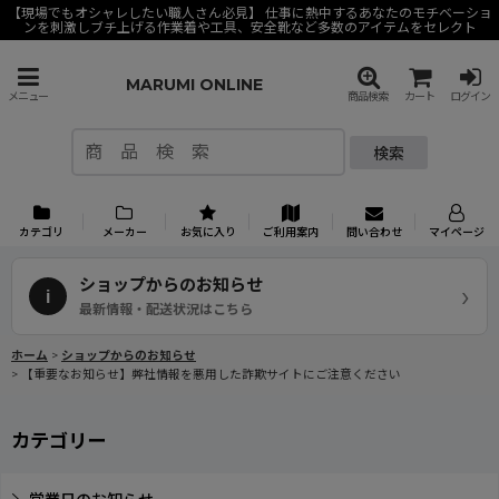
【現場でもオシャレしたい職人さん必見】 仕事に熱中するあなたのモチベーショ
ンを刺激しブチ上げる作業着や工具、安全靴など多数のアイテムをセレクト
MARUMI ONLINE
メニュー
商品検索
カート
ログイン
検索
カテゴリ
メーカー
お気に入り
ご利用案内
問い合わせ
マイページ
ショップからのお知らせ
›
i
最新情報・配送状況はこちら
ホーム
>
ショップからのお知らせ
>
【重要なお知らせ】弊社情報を悪用した詐欺サイトにご注意ください
カテゴリー