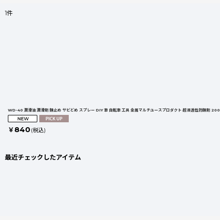
1
件
表示数
:
並び順
:
WD-40 潤滑油 潤滑剤 錆止め サビどめ スプレー DIY 車 自転車 工具 金属マルチユースプロダクト 超浸透性防錆剤 20
840
￥
(税込)
最近チェックしたアイテム