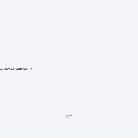
絞り込む
0mL
[
WD40-MUP200ml
]
0件