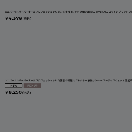
ユニバーサルオーバーオール プロフェッショナル メンズ 半袖 Tシャツ UNIVERSAL OVERALL コットン プリント UO2
4,378
￥
(税込)
ユニバーサルオーバーオール プロフェッショナル 作業着 作業服 リフレクター 長袖 パーカー フーディ スウェット 裏起毛 U
8,250
￥
(税込)