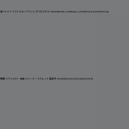
シャツ リフレクタープリント ポリエステル UNIVERSAL OVERALL UN2511222
[
UN2511222
]
服 リフレクター 長袖 トレーナー スウェット 裏起毛 UN25332202
[
UN25332202
]