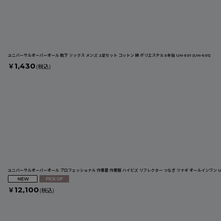
ユニバーサルオーバーオール 靴下 ソックス メンズ 2足セット コットン 綿 ポリエステル 5本指 UN-501
[
UN-501
]
1,430
￥
(税込)
ユニバーサルオーバーオール プロフェッショナル 作業着 作業服 ハイビズ リフレクター つなぎ ツナギ オールインワン UN
12,100
￥
(税込)