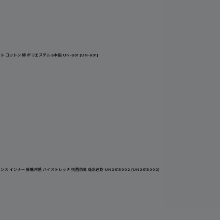
 コットン 綿 ポリエステル 5本指 UN-601
[
UN-601
]
ス インナー 接触冷感 ハイストレッチ 抗菌防臭 吸水速乾 UN2613002
[
UN2613002
]