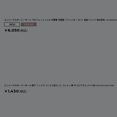
ユニバーサルオーバーオール プロフェッショナル 作業着 作業服 リフレクター ロンT 長袖 Tシャツ 吸水速乾 UN253312
6,050
￥
(税込)
ユニバーサルオーバーオール 靴下 ソックス メンズ 3足セット コットン 綿 ポリエステル パイル地 UN-301
[
UN-301
]
1,430
￥
(税込)