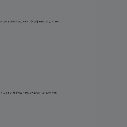
 コットン 綿 ポリエステル パイル地 UN-201
[
UN-201
]
 コットン 綿 ポリエステル 5本指 UN-401
[
UN-401
]