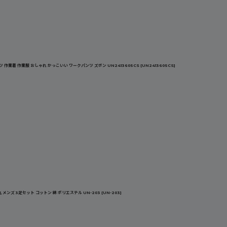
作業着 作業服 おしゃれ かっこいい ワークパンツ ズボン UN2413605CS
[
UN2413605CS
]
メンズ 3足セット コットン 綿 ポリエステル UN-203
[
UN-203
]