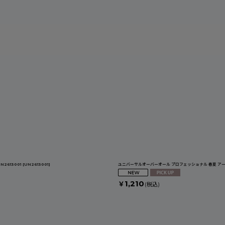
絞り込む
2613001
[
UN2613001
]
ユニバーサルオーバーオール プロフェッショナル 春夏 アーム
1,210
￥
(税込)