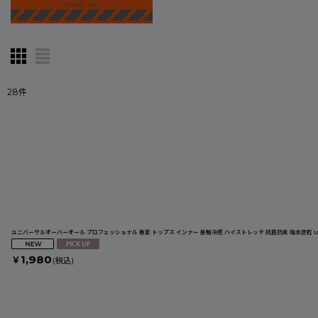
28
件
表示数
:
並び順
:
ユニバーサルオーバーオール プロフェッショナル 春夏 トップス インナー 接触冷感 ハイストレッチ 抗菌防臭 吸水速乾 UN
1,980
￥
(税込)