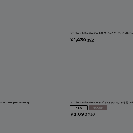
ユニバーサルオーバーオール 靴下 ソックス メンズ 2足セット
1,430
￥
(税込)
2511805
[
UN2511805
]
ユニバーサルオーバーオール プロフェッショナル 春夏 レギン
2,090
￥
(税込)