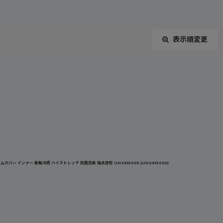
表示順変更
閉じる
カバー インナー 接触冷感 ハイストレッチ 抗菌防臭 吸水速乾 UN2613003
[
UN2613003
]