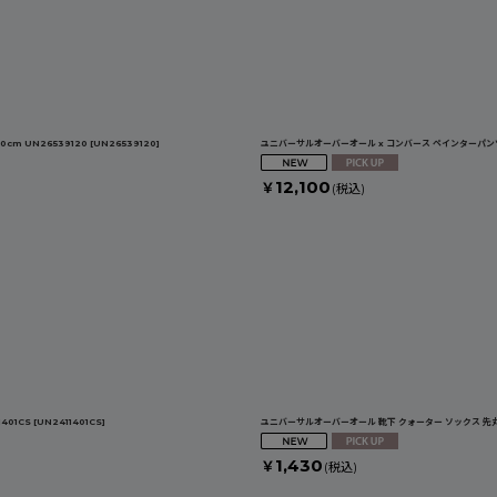
m UN26539120
[
UN26539120
]
ユニバーサルオーバーオール x コンバース ペインターパンツ 
12,100
￥
(税込)
401CS
[
UN2411401CS
]
ユニバーサルオーバーオール 靴下 クォーター ソックス 先丸 
1,430
￥
(税込)