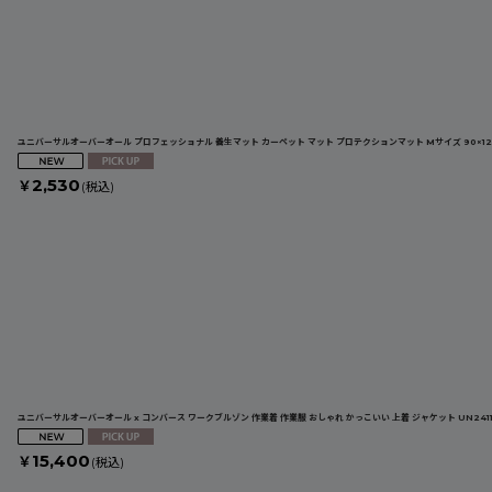
ユニバーサルオーバーオール プロフェッショナル 養生マット カーペット マット プロテクションマット Mサイズ 90×120c
2,530
￥
(税込)
ユニバーサルオーバーオール x コンバース ワークブルゾン 作業着 作業服 おしゃれ かっこいい 上着 ジャケット UN2411
15,400
￥
(税込)