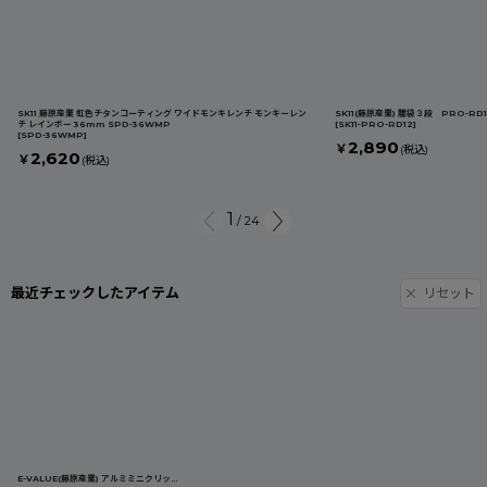
SK11 藤原産業 虹色チタンコーティング ワイドモンキレンチ モンキーレン
SK11(藤原産業) 腰袋３段 PRO-R
チ レインボー 36mm SPD-36WMP
[
SK11-PRO-RD12
]
[
SPD-36WMP
]
2,890
￥
(税込)
2,620
￥
(税込)
1
/
24
最近チェックしたアイテム
リセット
E-VALUE(藤原産業) アルミミニクリッパー EMK-200AG
[
SK11-EMK-200AG
]