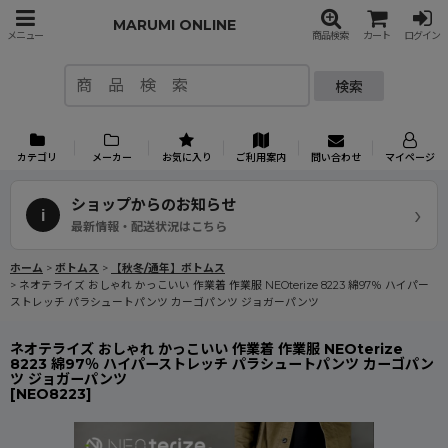
MARUMI ONLINE
メニュー
商品検索
カート
ログイン
検索
カテゴリ
メーカー
お気に入り
ご利用案内
問い合わせ
マイページ
ショップからのお知らせ
›
i
最新情報・配送状況はこちら
ホーム
>
ボトムス
>
【秋冬/通年】ボトムス
>
ネオテライズ おしゃれ かっこいい 作業着 作業服 NEOterize 8223 綿97％ ハイパー
ストレッチ パラシュートパンツ カーゴパンツ ジョガーパンツ
ネオテライズ おしゃれ かっこいい 作業着 作業服 NEOterize
8223 綿97％ ハイパーストレッチ パラシュートパンツ カーゴパン
ツ ジョガーパンツ
[
NEO8223
]