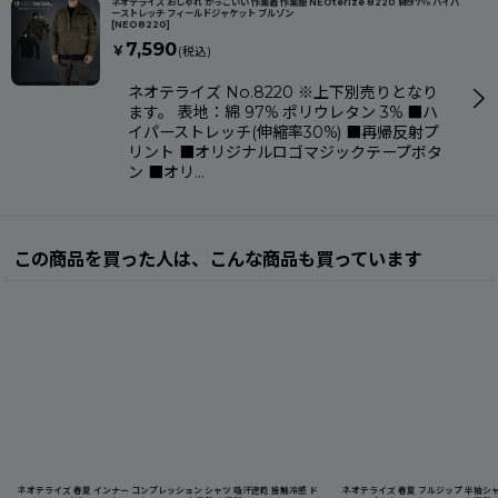
ネオテライズ おしゃれ かっこいい 作業着 作業服 NEOterize 8220 綿97％ ハイパ
ーストレッチ フィールドジャケット ブルゾン
[
NEO8220
]
7,590
￥
(税込)
ネオテライズ No.8220 ※上下別売りとなり
ます。 表地：綿 97% ポリウレタン 3% ■ハ
イパーストレッチ(伸縮率30%) ■再帰反射プ
リント ■オリジナルロゴマジックテープボタ
ン ■オリ…
この商品を買った人は、こんな商品も買っています
ネオテライズ 春夏 インナー コンプレッション シャツ 吸汗速乾 接触冷感 ド
ネオテライズ 春夏 フルジップ 半袖シ