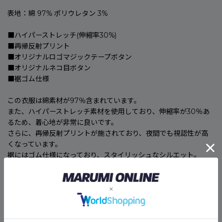
表地：綿 97% ポリウレタン 3%
■ハイパーストレッチ(伸縮率30%)
■再帰反射プリント
■オリジナルロゴマジックテープボタン
■オリジナルネコ目ボタン
■裾ゴム仕様
この衣服は綿素材が97％含まれています。
また、ハイパーストレッチ素材を使用しており、伸縮率が30％あ
るため、着心地が非常に良いです。
さらに、再帰反射プリントが施されており、夜間でも視認性が高
くなっています。
裾にはゴム仕様になっており、スタイリッシュなシルエット。
この衣服は機能性に優れ、デザイン性も高いため、様々なシーン
で活躍してくれることでしょう。
🚚
こちらの商品のお届け予定日