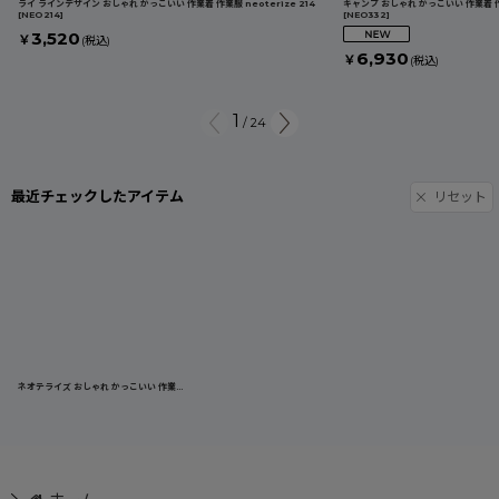
ライ ラインデザイン おしゃれ かっこいい 作業着 作業服 neoterize 214
キャンプ おしゃれ かっこいい 作業着 作業
[
NEO214
]
[
NEO332
]
3,520
￥
(税込)
6,930
￥
(税込)
1
/
24
最近チェックしたアイテム
リセット
ネオテライズ おしゃれ かっこいい 作業着 作業服 NEOterize 8223 綿97％ ハイパーストレッチ パラシュートパンツ カーゴパンツ ジョガーパンツ