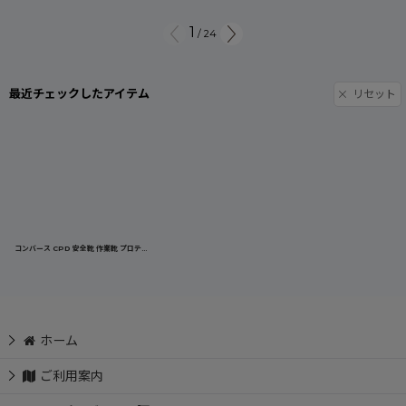
1
/
24
最近チェックしたアイテム
リセット
コンバース CPD 安全靴 作業靴 プロテクティブ スニーカー 靴 ワンスター PS ONE STAR ホワイト/ブラック
[
ONEST
ホーム
ご利用案内