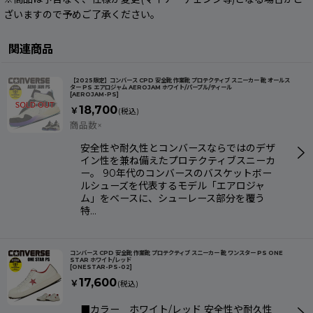
ざいますので予めご了承ください。
関連商品
【2025限定】コンバース CPD 安全靴 作業靴 プロテクティブ スニーカー 靴 オールス
ター PS エアロジャム AEROJAM ホワイト/パープル/ティール
[
AEROJAM-PS
]
18,700
￥
(税込)
商品数×
安全性や耐久性とコンバースならではのデザ
イン性を兼ね備えたプロテクティブスニーカ
ー。 90年代のコンバースのバスケットボー
ルシューズを代表するモデル「エアロジャ
ム」をベースに、シューレース部分を覆う
特…
コンバース CPD 安全靴 作業靴 プロテクティブ スニーカー 靴 ワンスター PS ONE
STAR ホワイト/レッド
[
ONESTAR-PS-02
]
17,600
￥
(税込)
■カラー ホワイト/レッド 安全性や耐久性