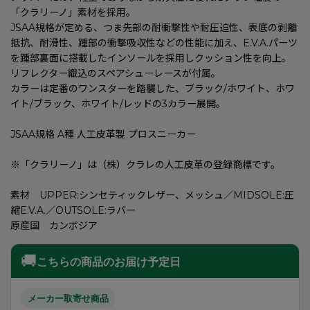
「クラリーノ」素材を採用。
JSAA規格が定める、つま先部の耐衝撃性や耐圧迫性、表底の剥離
抵抗、耐滑性、踵部の衝撃吸収性などの性能に加え、E.V.A.パーツ
を踵部裏面に搭載したインソールを採用しクッション性を向上。
リフレクター織込のスペアシューレースが付属。
カラーは定番のワンスターを踏襲した、ブラック/ホワイト、ホワ
イト/ブラック、ホワイト/レッドの3カラー展開。
JSAA規格 A種 人工皮革製 プロスニーカー
※「クラリーノ」は（株）クラレの人工皮革の登録商標です。
素材 UPPER:シンセティックレザー、メッシュ／MIDSOLE:圧
縮E.V.A.／OUTSOLE:ラバー
原産国 カンボジア
🚚
こちらの商品のお届け予定日
メーカー取寄せ商品