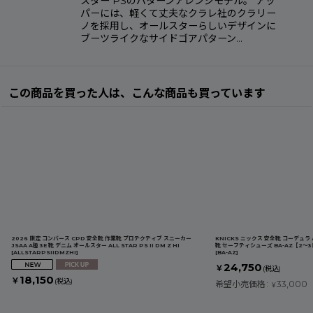
スター PSのパターンアレンジモデル。 アッ
パーには、軽くて丈夫なクラレ社のクラリー
ノを採用し、オールスターらしいデザインに
ブーツライクなサイドゴアパターン…
この商品を買った人は、こんな商品も買っています
2026 限定 コンバース CPD 安全靴 作業靴 プロテクティブ スニーカー
KNICKS ニックス 安全靴 コーデュ
JSAA A種 3E 靴 デニム オールスター ALL STAR PS II DM Z HI
靴 セーフティシューズ BA-AZ【2〜
[
ALLSTARPSIIDMZHI
]
[
BA-AZ
]
24,750
￥
(税込)
18,150
￥
(税込)
希望小売価格
:
33,000
￥