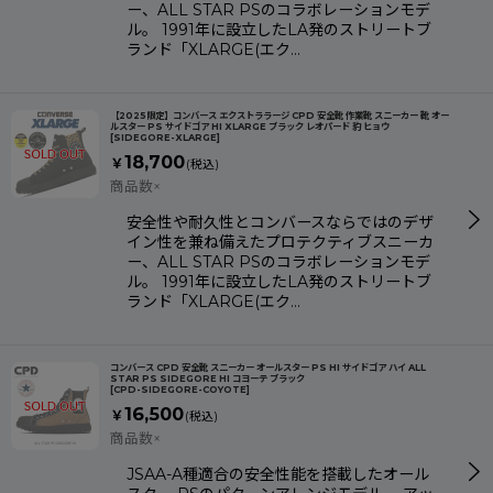
ー、ALL STAR PSのコラボレーションモデ
ル。 1991年に設立したLA発のストリートブ
ランド「XLARGE(エク…
【2025限定】コンバース エクストララージ CPD 安全靴 作業靴 スニーカー 靴 オー
ルスター PS サイドゴア HI XLARGE ブラック レオパード 豹 ヒョウ
[
SIDEGORE-XLARGE
]
18,700
￥
(税込)
商品数×
安全性や耐久性とコンバースならではのデザ
イン性を兼ね備えたプロテクティブスニーカ
ー、ALL STAR PSのコラボレーションモデ
ル。 1991年に設立したLA発のストリートブ
ランド「XLARGE(エク…
コンバース CPD 安全靴 スニーカー オールスター PS HI サイドゴア ハイ ALL
STAR PS SIDEGORE HI コヨーテ ブラック
[
CPD-SIDEGORE-COYOTE
]
16,500
￥
(税込)
商品数×
JSAA-A種適合の安全性能を搭載したオール