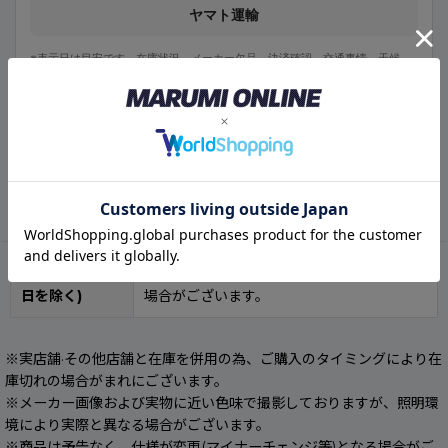
ヤマト運輸
※表示日は目安です。在庫状況、メーカー欠品、決済確認、交通事情、天候、
配送会社の状況により前後する場合があります。
※北海道・沖縄・離島・一部山間部は、表示日よりお時間をいただく場合があ
ります。
※複数商品をご注文の場合は、すべての商品が揃い次第の発送となります。
商品情報
発送目安(休業
3営業日以内予定※在庫状況により前後する
日を除く)
場合がございます。
※実店舗·その他店舗と在庫を併用の為、ご購入のタイミングにより在
庫切れの場合がまれにございます。
※メーカー画像および実物に近い色味で撮影しておりますが、照明環
境により実際と異なる場合がございます。
※商品は予告なく、仕様が変更(マイナーチェンジ等)となる場合がご