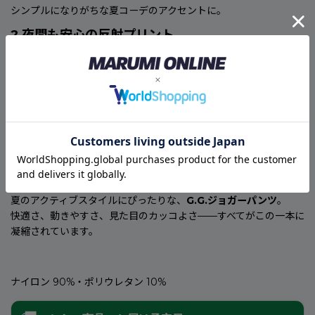
シンプルになりがちな夏コーデのアクセントに。
?
夜間も安心の反射プリント
随所に反射プリントを配置し、夜間の視認性を確保。
デザイン性と安全性を両立。
?
デオドラントテープ付きでニオイ対策も◎
気になる汗のニオイを軽減するデオドラントテープを内蔵。
暑い季節でも清潔感をキープ。
? 機能性 × デザイン性を両立した1本
夏のアクティブスタイルにぴったりな、
G.G.ジョガーパンツ
。
快適さ、動きやすさ、見た目のカッコよさ——すべてがこの一本に
凝縮されています。
ナイロン 90%・ポリウレタン 10%