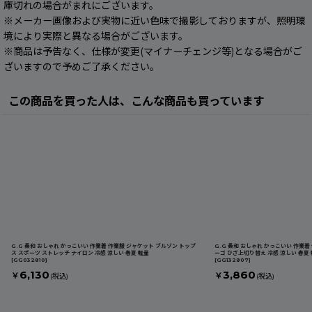
庫切れの場合がまれにございます。
※メーカー画像および実物に近い色味で撮影しておりますが、照明環
境により実際と異なる場合がございます。
※商品は予告なく、仕様が変更(マイナーチェンジ等)となる場合がご
ざいますので予めご了承ください。
この商品を買った人は、こんな商品も買っています
G.G 桑和 おしゃれ かっこいい 作業着 作業服 ジャケット ブルゾン トップ
G.G 桑和 おしゃれ かっこいい 作業
ス スポーツ ストレッチ ナイロン 冷感 涼しい 春夏 軽量
ーゴ ひざ上切り替え 冷感 涼しい 春夏 軽
[
GG032810
]
[
GG132807
]
6,130
3,860
￥
￥
(税込)
(税込)