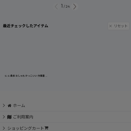
1
/
24
最近チェックしたアイテム
リセット
G.G 桑和 おしゃれ かっこいい 作業着 作業服 ジョガーパンツ カーゴパンツ スポーツ ストレッチ ナイロン 冷感 涼しい 春夏 軽量 0368-08
ホーム
ご利用案内
ショッピングカート