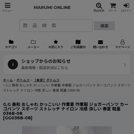
MARUMI ONLINE
メニュー
商品検索
カート
ログイン
検索
カテゴリ
メーカー
お気に入り
ご利用案内
問い合わせ
マイページ
ショップからのお知らせ
›
i
最新情報・配送状況はこちら
ホーム
>
ボトムス
>
【春夏】ボトムス
>
G.G 桑和 おしゃれ かっこいい 作業着 作業服 ジョガーパンツ カーゴパンツ スポーツ
ストレッチ ナイロン 冷感 涼しい 春夏 軽量 0368-08
G.G 桑和 おしゃれ かっこいい 作業着 作業服 ジョガーパンツ カー
ゴパンツ スポーツ ストレッチ ナイロン 冷感 涼しい 春夏 軽量
0368-08
[
GG0368-08
]