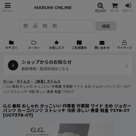
MARUMI ONLINE
メニュー
商品検索
カート
ログイン
検索
カテゴリ
メーカー
お気に入り
ご利用案内
問い合わせ
マイページ
ショップからのお知らせ
›
i
最新情報・配送状況はこちら
ホーム
>
ボトムス
>
【春夏】ボトムス
>
G.G 桑和 おしゃれ かっこいい 作業着 作業服 ワイド 太め ジョガーパンツ カーゴパ
ンツ ストレッチ 冷感 涼しい 春夏 軽量 7378-07
G.G 桑和 おしゃれ かっこいい 作業着 作業服 ワイド 太め ジョガー
パンツ カーゴパンツ ストレッチ 冷感 涼しい 春夏 軽量 7378-07
[
GG7378-07
]