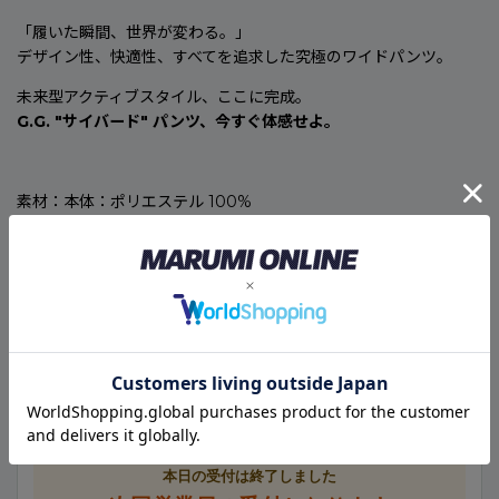
「履いた瞬間、世界が変わる。」
デザイン性、快適性、すべてを追求した究極のワイドパンツ。
未来型アクティブスタイル、ここに完成。
G.G. "サイバード" パンツ、今すぐ体感せよ。
素材：本体：ポリエステル 100%
別布：ナイロン 82%・ポリウレタン 18%
カラー：ブラック、アーミー、チャコールグレー
🚚
こちらの商品のお届け予定日
メーカー取寄せ商品
現在のご注文は、次回営業日の受付として計算しています。
本日の受付は終了しました