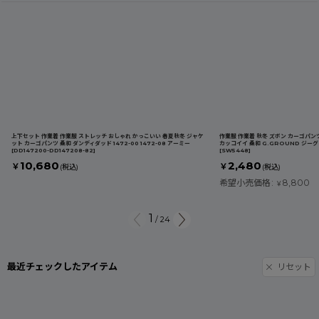
上下セット 作業着 作業服 ストレッチ おしゃれ かっこいい 春夏秋冬 ジャケ
作業服 作業着 秋冬 ズボン カーゴパン
ット カーゴパンツ 桑和 ダンディダッド 1472-00 1472-08 アーミー
カッコイイ 桑和 G.GROUND ジーグ
[
DD147200-DD147208-82
]
[
SW5448
]
10,680
2,480
￥
￥
(税込)
(税込)
希望小売価格
:
8,800
￥
1
/
24
最近チェックしたアイテム
リセット