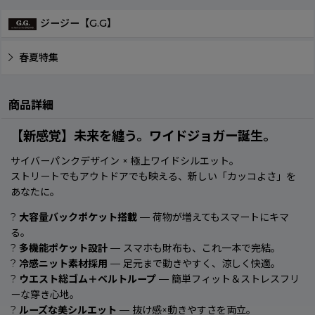
ジージー【G.G】
春夏特集
商品詳細
【新感覚】未来を纏う。ワイドジョガー誕生。
サイバーパンクデザイン × 極上ワイドシルエット。
ストリートでもアウトドアでも映える、新しい「カッコよさ」を
あなたに。
?
大容量バックポケット搭載
— 荷物が増えてもスマートにキマ
る。
?
多機能ポケット設計
— スマホも財布も、これ一本で完結。
?
冷感ニット素材採用
— 足元まで動きやすく、涼しく快適。
?
ウエスト総ゴム＋ベルトループ
— 簡単フィット＆ストレスフリ
ーな穿き心地。
?
ルーズな美シルエット
— 抜け感×動きやすさを両立。