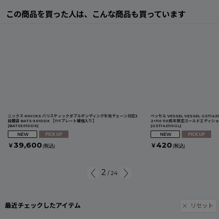
この商品を買った人は、こんな商品も買っています
ニックス KNICKS バリスティックダブルボンディング生地チェーン対応3
ベッセル VESSEL VESSEL GST1
段腰袋 BATS-301DDX 【TITプレート補強入り】
2×110 110周年限定ゴールドエディショ
[
BATS301DDX
]
[
GST142110GL
]
39,600
420
￥
￥
(税込)
(税込)
2
/
24
最近チェックしたアイテム
リセット