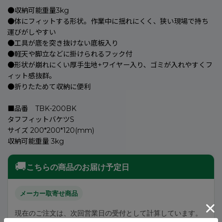
●収納可能重量3kg
●体にフィットする形状。作業中に揺れにくく、狭い現場で持ち
運びがしやすい
●工具が底を突き抜けない底板入り
●軽天や脚立などに掛けられるフック付
●形状が崩れにくい厚手生地+ワイヤー入り、ゴミが入れやすくフ
ィット感抜群。
●折りたためて収納に便利
■品番 TBK-200BK
タフフィットバケツS
サイズ 200*200*120(mm)
収納可能重量 3kg
🚚
こちらの商品のお届け予定日
メーカー取寄せ商品
現在のご注文は、次回営業日の受付として計算しています。