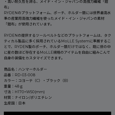
・高い耐久性を誇る、メイド・イン・ジャパンの高強力繊維「鎧
布」
RYDENのプラットフォーム、ポーチ、ホルダー類には世界最高水
準の産業用高強力繊維を使ったメイド・イン・ジャパンの素材
「鎧布」が使用されています。
RYDENの提供するツールベルトなどのプラットフォームは、タク
ティカル製品に多く採用されているMoLLE Systemに準拠するこ
とで、RYDEN製のポーチ、ホルダー類だけではなく、既に世の中
に星の数ほど存在するMoLLE規格のアイテムを自由に組みこんで
自身の装備をカスタマイズできます。
商品名：ハンマーホルダー
品番：RD-03-008
カラー：コヨーテ（C）・ブラック（B）
重量：48ｇ
寸法：H170×W50(mm)
材質：ナイロン/ポリエチレン
生産国：日本