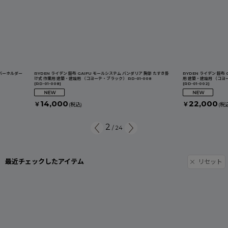
RYDEN ライデン 鎧布 GAIFU モールシステム バンダリア 胸部 たすき掛
RYDEN ライデン 鎧布 GAIFU モ
け式 作業用 建築・建設用 （コヨーテ・ブラック） RD-01-008
用 建築・建設用 （コヨーテ・ブラック） 
[
RD-01-008
]
[
RD-01-002
]
14,000
22,000
￥
￥
(税込)
(税込)
2
/
24
最近チェックしたアイテム
リセット