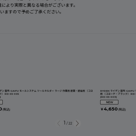
境により実際と異なる場合がございます。
ざいますので予めご了承ください。
イデン 鎧布 GAIFU モールシステム ツールホルダー ラージ 作業用 建築・建設用 （コヨ
RYDEN ライデン 鎧布 GAI
 RD-03-005
用 （コヨーテ・ブラック） RD-0
5
]
[
RD-03-009
]
0
4,650
￥
(税込)
(税込)
1
/
22