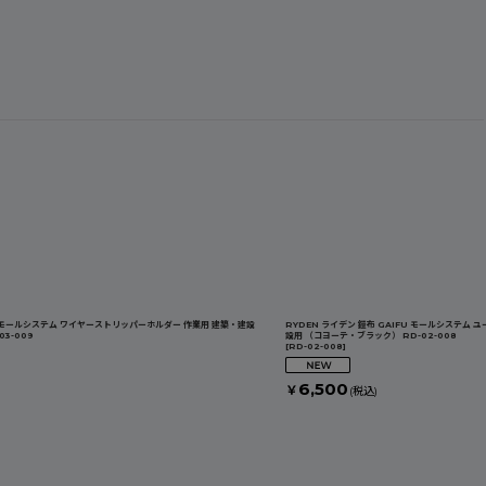
FU モールシステム ワイヤーストリッパーホルダー 作業用 建築・建設
RYDEN ライデン 鎧布 GAIFU モールシステム
3-009
設用 （コヨーテ・ブラック） RD-02-008
[
RD-02-008
]
6,500
￥
(税込)