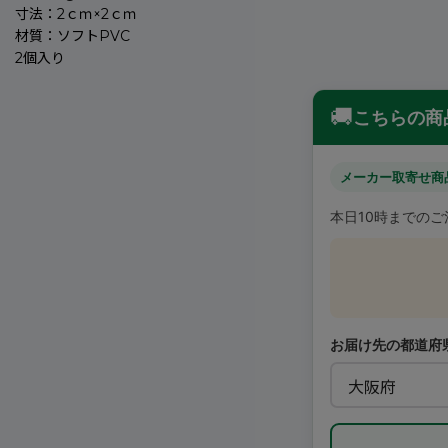
寸法：2ｃｍ×2ｃｍ
材質：ソフトPVC
2個入り
🚚
こちらの商
メーカー取寄せ商
本日10時までの
お届け先の都道府