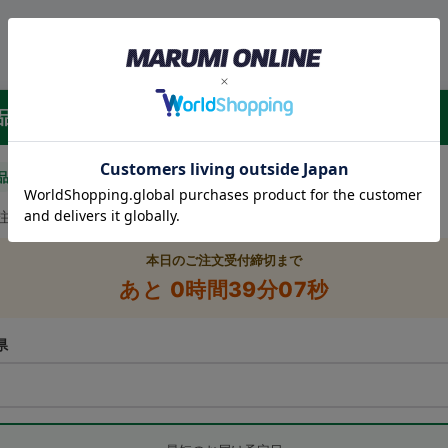
品のお届け予定日
品
ご注文・決済確認で、8月18日（火）に発送予定です。
本日のご注文受付締切まで
あと 0時間39分07秒
県