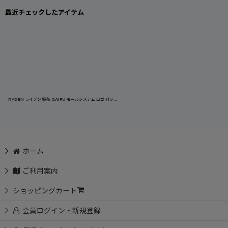
最近チェックしたアイテム
RYDEN ライデン 鎧布 GAIFU モールシステム ロゴ パッチ 蓄光 ワッペン ベルクロ(2個入り) RD-05-002
[
RD-05-0
ホーム
ご利用案内
ショッピングカート
会員ログイン・新規登録