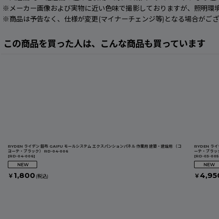
※メーカー画像および実物に近い色味で撮影しておりますが、照明環
※商品は予告なく、仕様が変更(マイナーチェンジ等)となる場合がご
この商品を買った人は、こんな商品も買っています
RYDEN ライデン 鎧布 GAIFU モールシステム エクスパンションパネル 作業用 建築・建設用 （コ
RYDEN ラ
ヨーテ・ブラック） RD-04-006
ーテ・ブラック）
[
RD-04-006
]
[
RD-03-00
1,800
4,95
￥
￥
(税込)