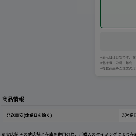
※表示日は目安です。
※北海道・沖縄・離島
※複数商品をご注文の
商品情報
発送目安(休業日を除く)
3営業
※実店舗·その他店舗と在庫を併用の為、ご購入のタイミングにより在