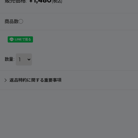
1,480
販売価格
:
￥
(税込)
商品数◯
数量
:
返品特約に関する重要事項