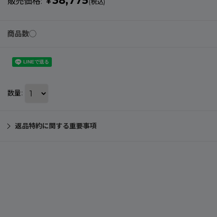
38,775
販売価格
:
￥
(税込)
商品数◯
数量
:
返品特約に関する重要事項