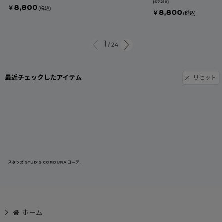
[
S7210
]
8,800
￥
(税込)
8,800
￥
(税込)
1
/
24
最近チェックしたアイテム
リセット
スタッズ STUD'S CORDURA コーデュラ トレッチジョガーパンツ S7227
[
S7227
]
ホーム