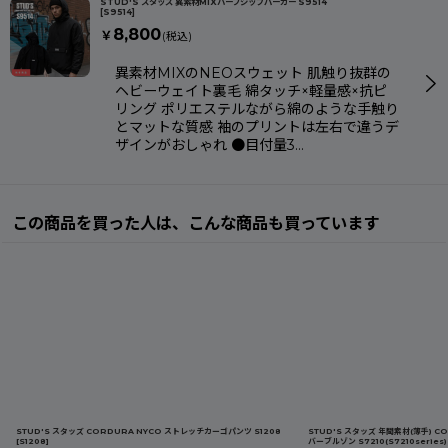
STUD'S スタッズ 異素材MIXハーフジップパーカー S9514
[
S9514
]
8,800
￥
(税込)
異素材MIXのNEOスウェット 肌触り抜群の
ヘビーウェイト裏毛 綿タッチ×軽量感×抗ピ
リング ポリエステルながら綿のような手触り
とマットな質感 袖のプリントは左右で違うデ
ザインがおしゃれ ●目付量3…
この商品を買った人は、こんな商品も買っています
STUD'S スタッズ CORDURA NYCO ストレッチカーゴパンツ S1208
STUD'S スタッズ 年間素材(薄手) 
[
S1208
]
バーブルゾン S7210(S7210series)