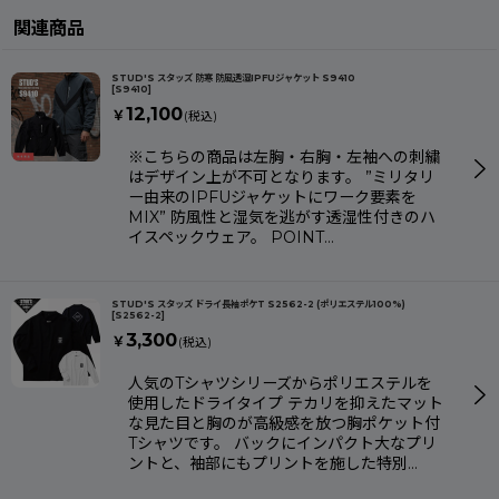
関連商品
STUD'S スタッズ 防寒 防風透湿IPFUジャケット S9410
[
S9410
]
12,100
￥
(税込)
※こちらの商品は左胸・右胸・左袖への刺繍
はデザイン上が不可となります。 ”ミリタリ
ー由来のIPFUジャケットにワーク要素を
MIX” 防風性と湿気を逃がす透湿性付きのハ
イスペックウェア。 POINT…
STUD'S スタッズ ドライ長袖ポケT S2562-2 (ポリエステル100%)
[
S2562-2
]
3,300
￥
(税込)
人気のTシャツシリーズからポリエステルを
使用したドライタイプ テカリを抑えたマット
な見た目と胸のが高級感を放つ胸ポケット付
Tシャツです。 バックにインパクト大なプリ
ントと、袖部にもプリントを施した特別…