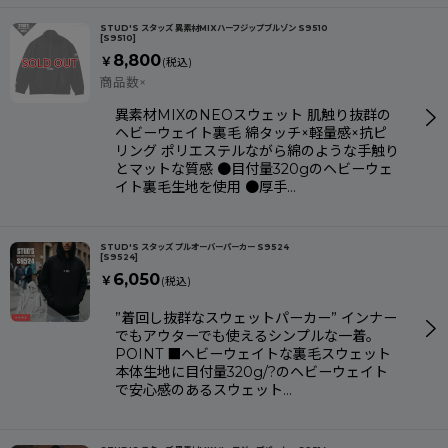
STUD'S スタッズ 異素材MIXハーフジップブルゾン S9510
[
S9510
]
8,800
￥
(税込)
商品数×
異素材MIXのNEOスウェット 肌触り抜群の
ヘビーウェイト裏毛 綿タッチ×軽量感×抗ピ
リング ポリエステルながら綿のような手触り
とマットな質感 ●目付量320gのヘビーウェ
イト裏毛生地を使用 ●厚手…
STUD'S スタッズ プルオーバーパーカー S9524
[
S9524
]
6,050
￥
(税込)
”着回し抜群なスウェットパーカー” インナー
でもアウターでも使えるシンプルな一着。
POINT ■ヘビーウェイトな裏毛スウェット
本体生地に目付量320g/?のヘビーウェイト
で安心感のあるスウェット…