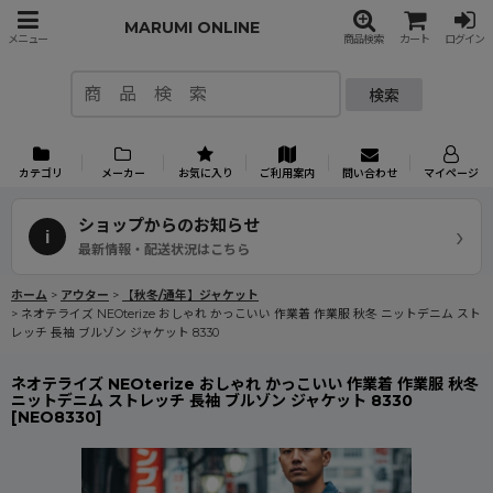
MARUMI ONLINE
メニュー
商品検索
カート
ログイン
検索
カテゴリ
メーカー
お気に入り
ご利用案内
問い合わせ
マイページ
ショップからのお知らせ
›
i
最新情報・配送状況はこちら
ホーム
>
アウター
>
【秋冬/通年】ジャケット
>
ネオテライズ NEOterize おしゃれ かっこいい 作業着 作業服 秋冬 ニットデニム スト
レッチ 長袖 ブルゾン ジャケット 8330
ネオテライズ NEOterize おしゃれ かっこいい 作業着 作業服 秋冬
ニットデニム ストレッチ 長袖 ブルゾン ジャケット 8330
[
NEO8330
]