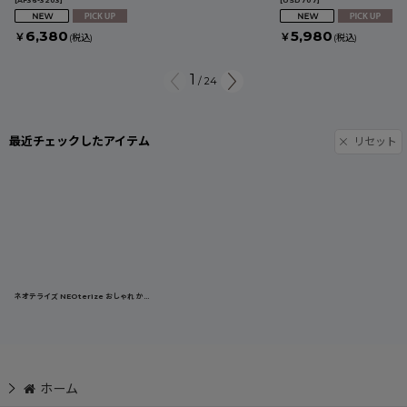
[
AF36-3203
]
[
USD707
]
6,380
5,980
￥
￥
(税込)
(税込)
1
/
24
最近チェックしたアイテム
リセット
ネオテライズ NEOterize おしゃれ かっこいい 作業着 作業服 秋冬 ニットデニム ストレッチ 長袖 ブルゾン ジャケット 8330
ホーム