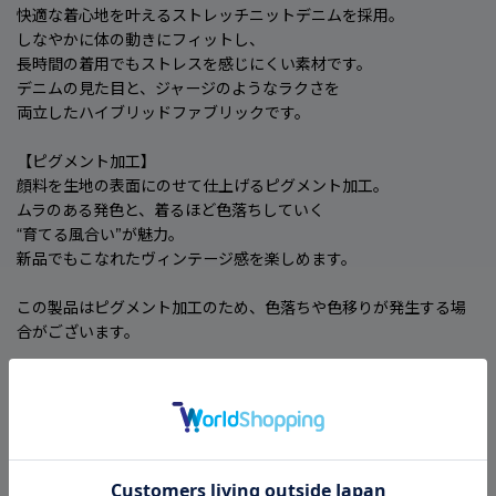
快適な着心地を叶えるストレッチニットデニムを採用。
しなやかに体の動きにフィットし、
長時間の着用でもストレスを感じにくい素材です。
デニムの見た目と、ジャージのようなラクさを
両立したハイブリッドファブリックです。
【ピグメント加工】
顔料を生地の表面にのせて仕上げるピグメント加工。
ムラのある発色と、着るほど色落ちしていく
“育てる風合い”が魅力。
新品でもこなれたヴィンテージ感を楽しめます。
この製品はピグメント加工のため、色落ちや色移りが発生する場
合がございます。
【カラー】ブラック・インディゴ
【サイズ】S〜4L
【素材】ストレッチニットデニム
（01）ブラック綿 92％・ポリウレタン 8％