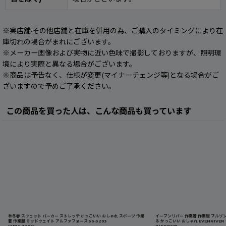
※実店舗·その他店舗と在庫を併用の為、ご購入のタイミングにより在
庫切れの場合がまれにございます。
※メーカー画像および実物に近い色味で撮影しておりますが、照明環
境により実際と異なる場合がございます。
※商品は予告なく、仕様が変更(マイナーチェンジ等)となる場合がご
ざいますので予めご了承ください。
この商品を買った人は、こんな商品も買っています
秋冬春 スウェット パーカー ストレッチ かっこいい おしゃれ スポーツ 作業
イーブンリバー 作業着 作業服 ブルゾン
着 作業服 ミッドウェイト アルファフォース 36-3203
る かっこいい おしゃれ EVENRIVER