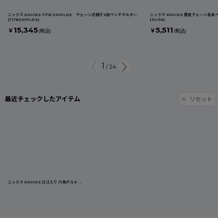
ニックス KNICKS TITB-201PLDX チェーン式親子2段ペンチホルダー
ニックス KNICKS 着脱チェーン金具ベ
[
TITB201PLDX
]
[
SUSK
]
15,345
5,511
￥
￥
(税込)
(税込)
1
/
24
最近チェックしたアイテム
リセット
ニックス KNICKS ロゴ入り 六角ボルト アルミ製金具一式（アルマイト加工） チェーン ALU-3
[
ALU-3
]