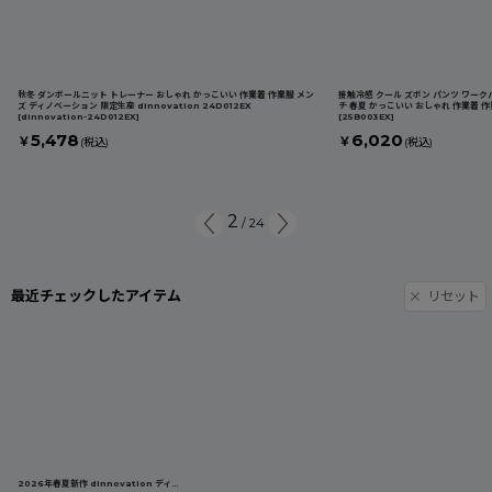
秋冬 ダンボールニット トレーナー おしゃれ かっこいい 作業着 作業服 メン
接触冷感 クール ズボン パンツ ワーク
ズ ディノベーション 限定生産 dinnovation 24D012EX
チ 春夏 かっこいい おしゃれ 作業着 作
[
dinnovation-24D012EX
]
[
25B003EX
]
5,478
6,020
￥
￥
(税込)
(税込)
2
/
24
最近チェックしたアイテム
リセット
2026年春夏新作 dinnovation ディノベーション 限定商品 作業着 作業服 春夏 クールナイロンカーゴパンツ(数量限定) 26B005EX