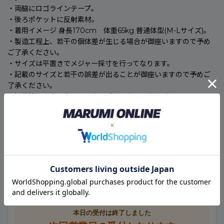
・両脇にロゴラインテープ。
・後ろポケットに反射素材。
・着用イメージ 身長170cm 体重65kg 普通体型(M-Lサイズ)。
・製造工程上、若干の個体差が生じる場合が御座いますので予め
ご了承ください。
・サイズは平置きでメジャー採寸を行ってなります。
・記載のサイズと若干の誤差が出ることが御座いますので予めご
了承ください。
・撮影状況や光の当たり具合、ご覧になる環境などにより、
・写真と実物では、色や風合いが若干異なる場合が御座いますの
で予めご了承ください。
🚚
こちらの商品のお届け予定日
メーカー取寄せ商品
現在のご注文は、次回営業日の受付として計算しています。
本日の受付は終了しました