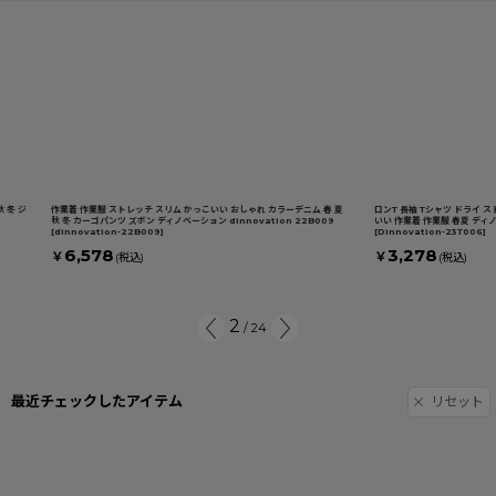
作業着 作業服 ストレッチ スリム かっこいい おしゃれ カラーデニム 春 夏
ロンT 長袖 Tシャツ ドライ ストレッチ
秋 冬 カーゴパンツ ズボン ディノベーション dinnovation 22B009
いい 作業着 作業服 春夏 ディノベーション 
[
dinnovation-22B009
]
[
Dinnovation-23T006
]
6,578
3,278
￥
￥
(税込)
(税込)
2
/
24
最近チェックしたアイテム
リセット