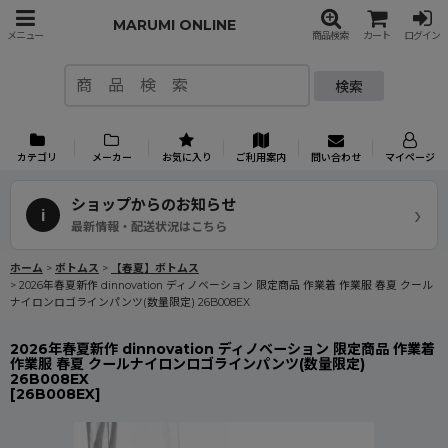
MARUMI ONLINE
メニュー
商品検索
カート
ログイン
検索
カテゴリ
メーカー
お気に入り
ご利用案内
問い合わせ
マイページ
ショップからのお知らせ
›
i
最新情報・配送状況はこちら
ホーム
>
ボトムス
>
【春夏】ボトムス
>
2026年春夏新作 dinnovation ディノベーション 限定商品 作業着 作業服 春夏 クール
ナイロンロゴラインパンツ(数量限定) 26B008EX
2026年春夏新作 dinnovation ディノベーション 限定商品 作業着
作業服 春夏 クールナイロンロゴラインパンツ(数量限定)
26B008EX
[
26B008EX
]