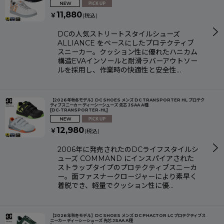
11,880
￥
(税込)
DCの人気ストリートスタイルシューズ
ALLIANCE をベースにしたプロテクティブ
スニーカー。クッション性に優れたハニカム
構造EVAインソールと耐滑ラバーアウトソー
ルを採用し、作業時の快適性と安全性…
【2026年秋冬モデル】DC SHOES メンズ DC TRANSPORTER HL プロテク
ティブスニーカー ディーシーシューズ 先芯 JSAA A種
[
DC-TRANSPORTER-HL
]
12,980
￥
(税込)
2006年に発売されたのDCライフスタイルシ
ューズ COMMAND にインスパイアされた
ストラップタイプのプロテクティブスニーカ
ー。面ファスナークロージャーにより素早く
着脱でき、軽量でクッション性に優…
【2026年秋冬モデル】DC SHOES メンズ DC PHACTOR LC プロテクティブス
ニーカー ディーシーシューズ 先芯 JSAA A種