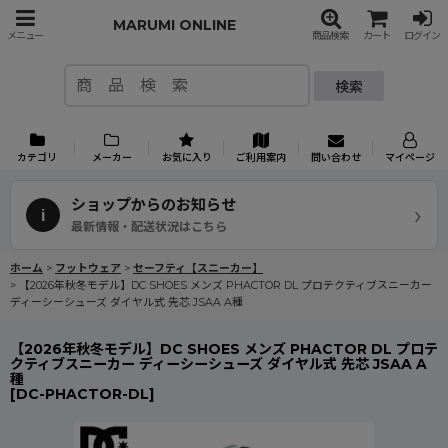
MARUMI ONLINE
メニュー
商品検索
カート
ログイン
検索
カテゴリ
メーカー
お気に入り
ご利用案内
問い合わせ
マイページ
ショップからのお知らせ
›
i
最新情報・配送状況はこちら
ホーム
>
フットウェア
>
セーフティ【スニーカー】
>
【2026年秋冬モデル】DC SHOES メンズ PHACTOR DL プロテクティブスニーカー
ディーシーシューズ ダイヤル式 先芯 JSAA A種
【2026年秋冬モデル】DC SHOES メンズ PHACTOR DL プロテ
クティブスニーカー ディーシーシューズ ダイヤル式 先芯 JSAA A
種
[
DC-PHACTOR-DL
]