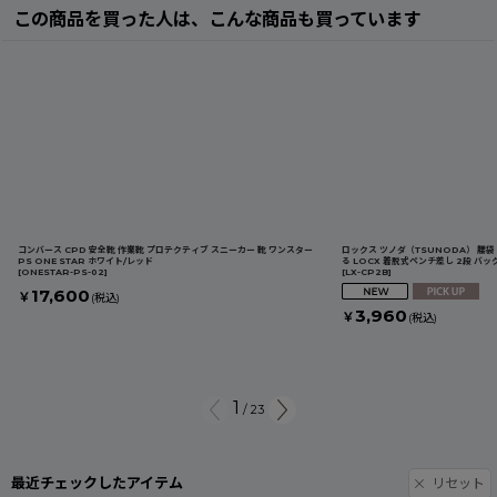
この商品を買った人は、こんな商品も買っています
コンバース CPD 安全靴 作業靴 プロテクティブ スニーカー 靴 ワンスター
ロックス ツノダ（TSUNODA） 腰
PS ONE STAR ホワイト/レッド
る LOCX 着脱式ペンチ差し 2段 バック
[
ONESTAR-PS-02
]
[
LX-CP2B
]
17,600
￥
(税込)
3,960
￥
(税込)
1
/
23
最近チェックしたアイテム
リセット