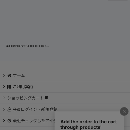
【2026年秋冬モデル】DC SHOES メンズ PHACTOR DL プロテクティブスニーカー ディーシーシューズ ダイヤル式 先芯 JSAA A種
ホーム
ご利用案内
ショッピングカート
会員ログイン・新規登録
最近チェックしたアイテム