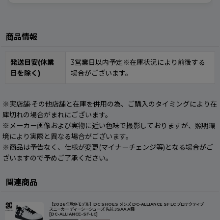
商品情報
発送目安(休業
3営業日以内予定※在庫状況により前後する
日を除く)
場合がございます。
※実店舗·その他店舗と在庫を併用の為、ご購入のタイミングにより在
庫切れの場合がまれにございます。
※メーカー画像および実物に近い色味で撮影しておりますが、照明環
境により実際と異なる場合がございます。
※商品は予告なく、仕様が変更(マイナーチェンジ等)となる場合がご
ざいますので予めご了承ください。
関連商品
【2026年秋冬モデル】DC SHOES メンズ DC-ALLIANCE SF LC プロテクティブ
スニーカー ディーシーシューズ 先芯 JSAA A種
[
DC-ALLIANCE-SF-LC
]