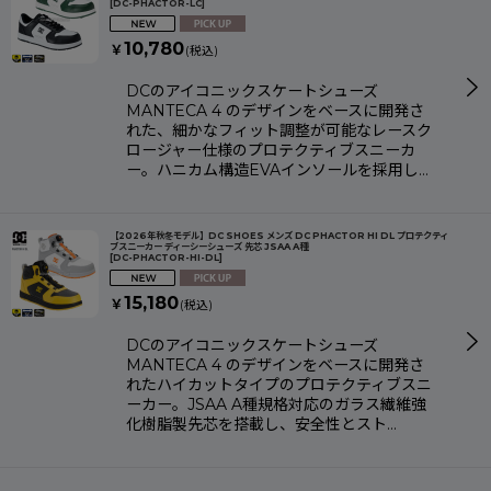
[
DC-PHACTOR-LC
]
10,780
￥
(税込)
DCのアイコニックスケートシューズ
MANTECA 4 のデザインをベースに開発さ
れた、細かなフィット調整が可能なレースク
ロージャー仕様のプロテクティブスニーカ
ー。ハニカム構造EVAインソールを採用し…
【2026年秋冬モデル】DC SHOES メンズ DC PHACTOR HI DL プロテクティ
ブスニーカー ディーシーシューズ 先芯 JSAA A種
[
DC-PHACTOR-HI-DL
]
15,180
￥
(税込)
DCのアイコニックスケートシューズ
MANTECA 4 のデザインをベースに開発さ
れたハイカットタイプのプロテクティブスニ
ーカー。JSAA A種規格対応のガラス繊維強
化樹脂製先芯を搭載し、安全性とスト…