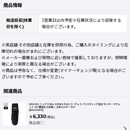
商品情報
発送目安(休業
3営業日以内予定※在庫状況により前後する
日を除く)
場合がございます。
※実店舗·その他店舗と在庫を併用の為、ご購入のタイミングにより在
庫切れの場合がまれにございます。
※メーカー画像および実物に近い色味で撮影しておりますが、照明環
境により実際と異なる場合がございます。
※商品は予告なく、仕様が変更(マイナーチェンジ等)となる場合がご
ざいますので予めご了承ください。
関連商品
KNICKS ニックス BA-201MS EVA コーデュラ バリスティック生地 モンキー ラチェ
ット 2P 腰道具 工具差し 工具ホルダー DIY
[
BA201MS
]
6,330
￥
(税込)
商品数◯