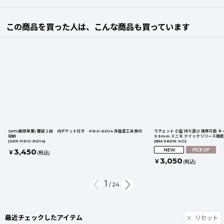
この商品を買った人は、こんな商品も買っています
SK11(藤原産業) 腰袋２段 内ポケット付き PRO-RD14 各種道工具類の
ラチェット 小型 持ち運び 携帯可能 キー
収納
9.5mm ミニモ クイックリリース機能 
[
SK11-PRO-RD14
]
[
BM-38DR-SO
]
3,450
￥
(税込)
3,050
￥
(税込)
1
/
24
最近チェックしたアイテム
リセット