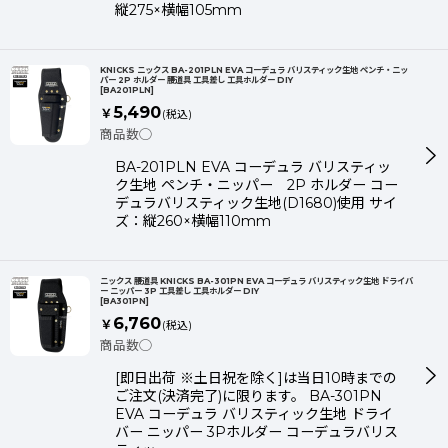
縦275×横幅105mm
KNICKS ニックス BA-201PLN EVA コーデュラ バリスティック生地 ペンチ・ニッ
パー 2P ホルダー 腰道具 工具差し 工具ホルダー DIY
[
BA201PLN
]
5,490
￥
(税込)
商品数◯
BA-201PLN EVA コーデュラ バリスティッ
ク生地 ペンチ・ニッパー 2P ホルダー コー
デュラバリスティック生地(D1680)使用 サイ
ズ：縦260×横幅110mm
ニックス 腰道具 KNICKS BA-301PN EVA コーデュラ バリスティック生地 ドライバ
ー ニッパー 3P 工具差し 工具ホルダー DIY
[
BA301PN
]
6,760
￥
(税込)
商品数◯
[即日出荷 ※土日祝を除く]は当日10時までの
ご注文(決済完了)に限ります。 BA-301PN
EVA コーデュラ バリスティック生地 ドライ
バー ニッパー 3Pホルダー コーデュラバリス