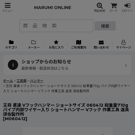
MARUMI ONLINE
メニュー
商品検索
カート
ログイン
検索
カテゴリ
メーカー
お気に入り
ご利用案内
問い合わせ
マイページ
ショップからのお知らせ
›
i
最新情報・配送状況はこちら
ホーム
>
工具類
>
ハンマー
>
王将 鳶達 Vフックハンマー ショートサイズ 060412 総重量710g パイプ内部ワイヤー
入り ショートハンマー Vフック 作業工具 道具 須佐製作所
王将 鳶達 Vフックハンマー ショートサイズ 060412 総重量710g
パイプ内部ワイヤー入り ショートハンマー Vフック 作業工具 道具
須佐製作所
[
M060412
]