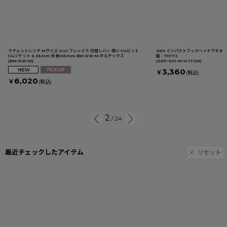
ラチェットレンチ Mサイズ 2in1 フレックス 切替レバー 薄い 1/4ビット
SK11 インパクトフックヘッドマキタ S
1/4ソケット 6.35mm 全長165mm BM-RW-M ボルテックス
種：TD172
[
BM-RW-M
]
[
SK11-SIH-M-H-172M
]
3,360
￥
(税込)
6,020
￥
(税込)
2
/
24
最近チェックしたアイテム
リセット