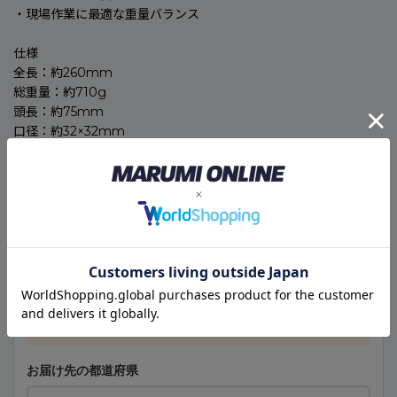
・現場作業に最適な重量バランス
仕様
全長：約260mm
総重量：約710g
頭長：約75mm
口径：約32×32mm
🚚
こちらの商品のお届け予定日
メーカー取寄せ商品
現在のご注文は、次回営業日の受付として計算しています。
本日の受付は終了しました
次回営業日の受付となります
お届け先の都道府県