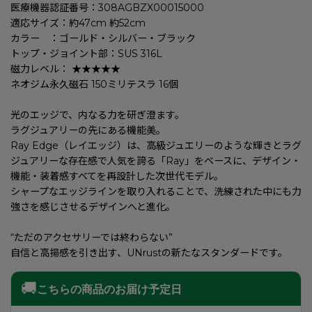
医療機器認証番号：308AGBZX00015000
適応サイズ：約47cm 約52cm
カラー ：ゴールド・シルバー・ブラック
トップ・ジョイント部：SUS 316L
磁力レベル： ★★★★★
ネオジム永久磁石 150ミリテスラ 16個
光のエッジで、内なる力を研ぎ澄ます。
ラグジュアリーの先にある機能美。
Ray Edge（レイエッジ）は、高級ジュエリーのような輝きとラグ
ジュアリーな存在感で人気を誇る「Ray」をベースに、デザイン・
機能・装着感すべてを再設計した次世代モデル。
シャープなエッジラインを取り入れることで、洗練された中にも力
強さを感じさせるデザインへと進化。
“ただのアクセサリーでは終わらない”
自信と高揚感を引き出す、UNrustの新たなスタンダードです。
🚚
こちらの商品のお届け予定日