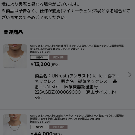
境により実際と異なる場合がございます。
※商品は予告なく、仕様が変更(マイナーチェンジ等)となる場合がご
ざいますので予めご了承ください。
関連商品
UNrust (アンラスト) KiHei 喜平 ネックレス 磁気ループ 磁気ネックレス 医療機器認
証 ネオジム永久磁石 150ミリテスラ 2個 UN-301
[
UNRUST-301
]
13,200
￥
(税込)
商品名：UNrust (アンラスト) KiHei - 喜平 -
ネックレス 販売名：磁気ネックレス 品
番：UN-301 医療機器認証番号：
225AGBZX00089000 適応サイズ：約
53c…
UNrust (アンラスト) Lucis ルーキス ネックレス 磁気ループ 磁気ネックレス 医療機
器認証 フェライト永久磁石 120ミリテスラ 80個以上 UN-201
[
UNRUST-201
]
44,000
￥
(税込)