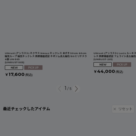
UNrust (アンラスト) ネクサス Nexus ネックレス あずき 50cm 60cm
UNrust (アンラスト) Lucis ル
磁気ループ 磁気ネックレス 医療機器認証 ネオジム永久磁石 150ミリテスラ
レス 医療機器認証 フェライト永久磁石 1
6個 UN-303
[
UNRUST-201
]
[
UNRUST-303
]
44,000
￥
(税込)
17,600
￥
(税込)
1
/
5
最近チェックしたアイテム
リセット